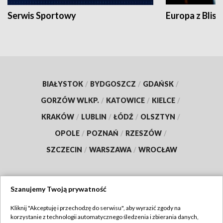
Serwis Sportowy
Europa z Blisk
BIAŁYSTOK
/
BYDGOSZCZ
/
GDAŃSK
/
GORZÓW WLKP.
/
KATOWICE
/
KIELCE
/
KRAKÓW
/
LUBLIN
/
ŁÓDŹ
/
OLSZTYN
/
OPOLE
/
POZNAŃ
/
RZESZÓW
/
SZCZECIN
/
WARSZAWA
/
WROCŁAW
Szanujemy Twoją prywatność
Dołącz do nas:
Kliknij "Akceptuję i przechodzę do serwisu", aby wyrazić zgody na
korzystanie z technologii automatycznego śledzenia i zbierania danych,
TVP