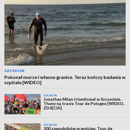
SZCZECIN
Pokonał morze i własne granice. Teraz kończy badania w
szpitalu [WIDEO]
SZCZECIN
Jonathan Milan triumfował w Szczecinie.
Tłumy na trasie Tour de Pologne [WIDEO,
ZDJĘCIA]
SZCZECIN
300 zawodników w wyścigu. Tour de