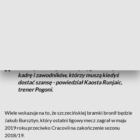
Intensywny początek sezonu (europejskie puchary) wpłynął
na dyspozycję zdrowotną piłkarzy. Wiele wskazuje na to, że
Runjaic nie będzie mógł skorzystać z kilku podstawowych
graczy. Na urazy mięśniowe narzekają Alexander Gorgon i
Rafał Kurzawa. Czwartkowego treningu nie ukończył Michał
Kucharczyk, a bramkę opuścił Dante Stipica.
- Mamy szeroką i dobrze przygotowaną
kadrę i zawodników, którzy muszą kiedyś
dostać szansę - powiedział Kaosta Runjaic,
trener Pogoni.
Wiele wskazuje na to, że szczecińskiej bramki bronił będzie
Jakub Bursztyn, który ostatni ligowy mecz zagrał w maju
2019 roku przeciwko Cracovii na zakończenie sezonu
2018/19.