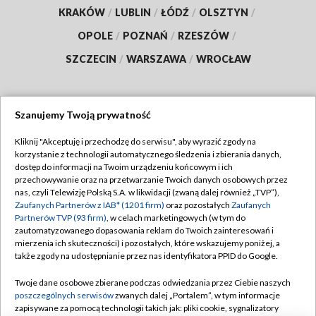
KRAKÓW
/
LUBLIN
/
ŁÓDŹ
/
OLSZTYN
/
OPOLE
/
POZNAŃ
/
RZESZÓW
/
SZCZECIN
/
WARSZAWA
/
WROCŁAW
Szanujemy Twoją prywatność
Dołącz do nas:
Kliknij "Akceptuję i przechodzę do serwisu", aby wyrazić zgody na
korzystanie z technologii automatycznego śledzenia i zbierania danych,
TVP
dostęp do informacji na Twoim urządzeniu końcowym i ich
Abonament TVP
przechowywanie oraz na przetwarzanie Twoich danych osobowych przez
Regulamin TVP
nas, czyli Telewizję Polską S.A. w likwidacji (zwaną dalej również „TVP”),
Emisja w TVP
Polityka prywatności
Zaufanych Partnerów z IAB* (1201 firm)
oraz pozostałych
Zaufanych
Partnerów TVP (93 firm)
, w celach marketingowych (w tym do
Centrum informacji TVP
Moje zgody
zautomatyzowanego dopasowania reklam do Twoich zainteresowań i
mierzenia ich skuteczności) i pozostałych, które wskazujemy poniżej, a
Naziemna Telewizja Cyfrowa
Pomoc
także zgody na udostępnianie przez nas identyfikatora PPID do Google.
Sklep TVP
Biuro reklamy
Twoje dane osobowe zbierane podczas odwiedzania przez Ciebie naszych
Rada Programowa
Kontakt
poszczególnych serwisów
zwanych dalej „Portalem”, w tym informacje
zapisywane za pomocą technologii takich jak: pliki cookie, sygnalizatory
System NOS