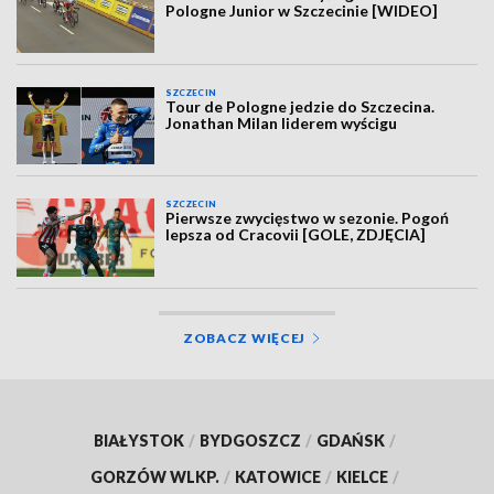
Pologne Junior w Szczecinie [WIDEO]
SZCZECIN
Tour de Pologne jedzie do Szczecina.
Jonathan Milan liderem wyścigu
SZCZECIN
Pierwsze zwycięstwo w sezonie. Pogoń
lepsza od Cracovii [GOLE, ZDJĘCIA]
ZOBACZ WIĘCEJ
BIAŁYSTOK
/
BYDGOSZCZ
/
GDAŃSK
/
GORZÓW WLKP.
/
KATOWICE
/
KIELCE
/