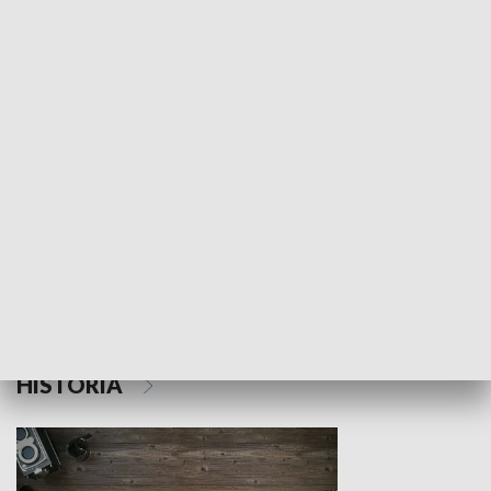
NAUKA I EDUKACJA
Z indeksem w ręku
Droga po suk
HISTORIA