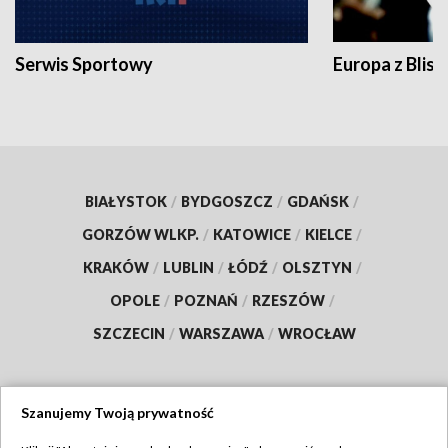
Serwis Sportowy
Europa z Blisk
BIAŁYSTOK
/
BYDGOSZCZ
/
GDAŃSK
/
GORZÓW WLKP.
/
KATOWICE
/
KIELCE
/
KRAKÓW
/
LUBLIN
/
ŁÓDŹ
/
OLSZTYN
/
OPOLE
/
POZNAŃ
/
RZESZÓW
/
SZCZECIN
/
WARSZAWA
/
WROCŁAW
Szanujemy Twoją prywatność
Dołącz do nas: