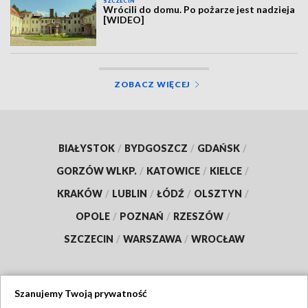
SZCZECIN
Wrócili do domu. Po pożarze jest nadzieja
[WIDEO]
ZOBACZ WIĘCEJ
BIAŁYSTOK
/
BYDGOSZCZ
/
GDAŃSK
/
GORZÓW WLKP.
/
KATOWICE
/
KIELCE
/
KRAKÓW
/
LUBLIN
/
ŁÓDŹ
/
OLSZTYN
/
OPOLE
/
POZNAŃ
/
RZESZÓW
/
SZCZECIN
/
WARSZAWA
/
WROCŁAW
Szanujemy Twoją prywatność
Dołącz do nas: