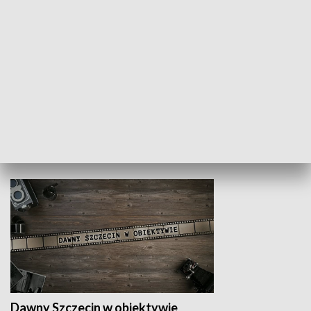
Z indeksem w ręku
Droga po suk
HISTORIA
Dawny Szczecin w obiektywie