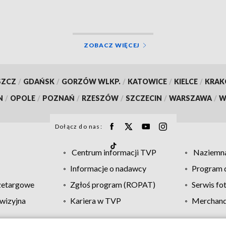
ZOBACZ WIĘCEJ
SZCZ
/
GDAŃSK
/
GORZÓW WLKP.
/
KATOWICE
/
KIELCE
/
KRA
N
/
OPOLE
/
POZNAŃ
/
RZESZÓW
/
SZCZECIN
/
WARSZAWA
/
W
Dołącz do nas:
Centrum informacji TVP
Naziemna
Informacje o nadawcy
Program d
zetargowe
Zgłoś program (ROPAT)
Serwis fo
wizyjna
Kariera w TVP
Merchandi