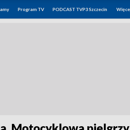
ramy
Program TV
PODCAST TVP3 Szczecin
Więce
ża. Motocyklowa pielgrz