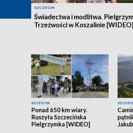
SZCZECIN
Świadectwa i modlitwa. Pielgrzy
Trzeźwości w Koszalinie [WIDEO
SZCZECIN
SZCZEC
Ponad 650 km wiary.
Camin
Ruszyła Szczecińska
pątni
Pielgrzymka [WIDEO]
Jakub