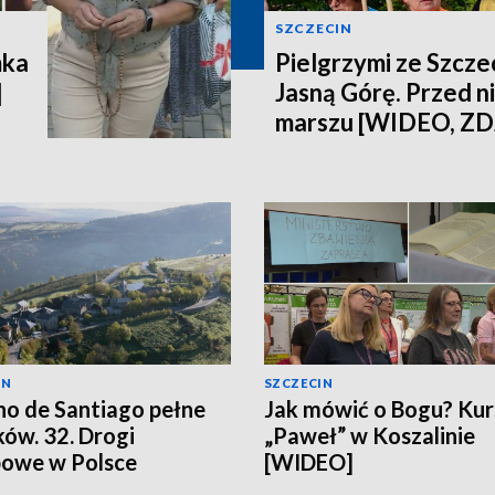
SZCZECIN
mka
Pielgrzymi ze Szczec
]
Jasną Górę. Przed n
marszu [WIDEO, ZD
IN
SZCZECIN
o de Santiago pełne
Jak mówić o Bogu? Kur
ków. 32. Drogi
„Paweł” w Koszalinie
owe w Polsce
[WIDEO]