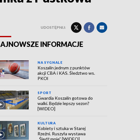
UDOSTĘPNIJ:
AJNOWSZE INFORMACJE
NA SYGNALE
Koszalin jednym z punktów
akcji CBA i KAS. Śledztwo ws.
PKOl
SPORT
Gwardia Koszalin gotowa do
walki. Będzie lepszy sezon?
[WIDEO]
KULTURA
Kobiety i sztuka w Starej
Rzeźni. Ruszyła wystawa
„Śledź mnie” [WIDEO]