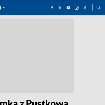
j
ymka z Pustkowa