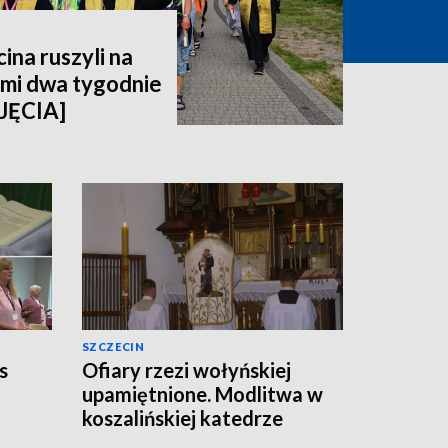
ina ruszyli na
imi dwa tygodnie
JĘCIA]
SZCZECIN
s
Ofiary rzezi wołyńskiej
upamiętnione. Modlitwa w
koszalińskiej katedrze