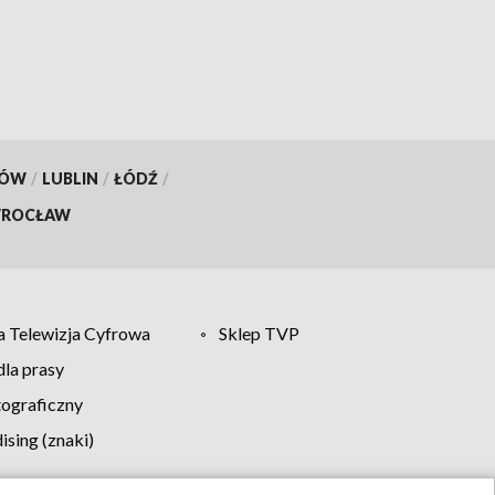
KÓW
/
LUBLIN
/
ŁÓDŹ
/
ROCŁAW
 Telewizja Cyfrowa
Sklep TVP
la prasy
tograficzny
sing (znaki)