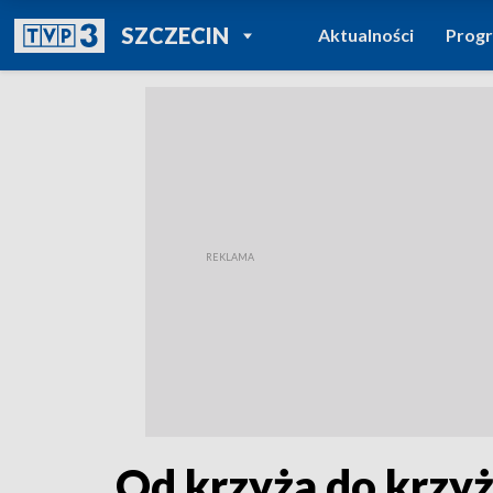
POWRÓT DO
SZCZECIN
Aktualności
Prog
TVP REGIONY
Od krzyża do krzy