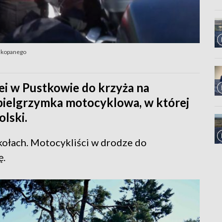
Zakopanego
ei w Pustkowie do krzyża na
 pielgrzymka motocyklowa, w której
olski.
kołach. Motocykliści w drodze do
ę.