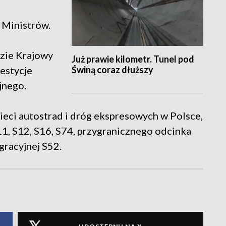
 Ministrów.
dzie Krajowy
Już prawie kilometr. Tunel pod
Świną coraz dłuższy
estycje
jnego.
eci autostrad i dróg ekspresowych w Polsce,
11, S12, S16, S74, przygranicznego odcinka
gracyjnej S52.