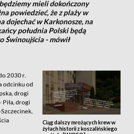
y będziemy mieli dokończony
na powiedzieć, że z plaży w
a dojechać w Karkonosze, na
kańcy południa Polski będą
o Świnoujścia - mówił
o 2030 r.
a odcinku od
pska, drogi
 Piła, drogi
-Szczecinek,
ścia
Ciąg dalszy mrożących krew w
żyłach historii z koszalińskiego