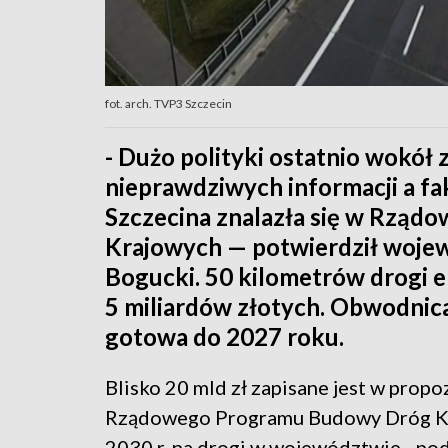
fot. arch. TVP3 Szczecin
- Dużo polityki ostatnio wokół 
nieprawdziwych informacji a fa
Szczecina znalazła się w Rzą
Krajowych — potwierdził woje
Bogucki. 50 kilometrów drogi 
5 miliardów złotych. Obwodnic
gotowa do 2027 roku.
Blisko 20 mld zł zapisane jest w propo
Rządowego Programu Budowy Dróg K
2030 r. na drogi w województwie - po