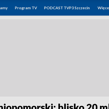
ramy
Program TV
PODCAST TVP3 Szczecin
Więce
opomorski: blisko 20 mld