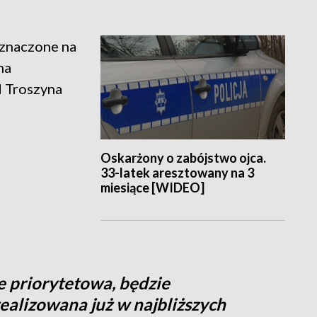
eznaczone na
na
d Troszyna
Oskarżony o zabójstwo ojca.
33-latek aresztowany na 3
miesiące [WIDEO]
ie priorytetowa, będzie
ealizowana już w najbliższych