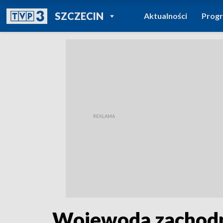
POWRÓT DO
SZCZECIN
Aktualności
Prog
TVP REGIONY
Wojewoda zachodni