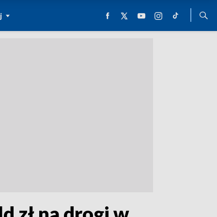
j
 zł na drogi w