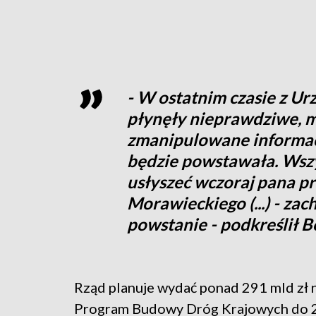
- W ostatnim czasie z Ur
płynęły nieprawdziwe, m
zmanipulowane informacj
będzie powstawała. Wsz
usłyszeć wczoraj pana p
Morawieckiego (...) - za
powstanie - podkreślił B
Rząd planuje wydać ponad 291 mld zł 
Program Budowy Dróg Krajowych do 20