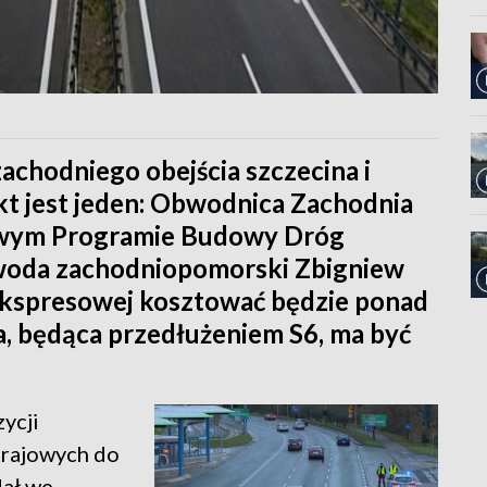
zachodniego obejścia szczecina i
kt jest jeden: Obwodnica Zachodnia
dowym Programie Budowy Dróg
woda zachodniopomorski Zbigniew
ekspresowej kosztować będzie ponad
a, będąca przedłużeniem S6, ma być
zycji
rajowych do
dał we