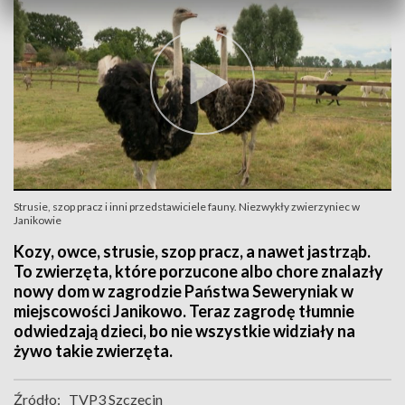
Strusie, szop pracz i inni przedstawiciele fauny. Niezwykły zwierzyniec w
Janikowie
Kozy, owce, strusie, szop pracz, a nawet jastrząb.
To zwierzęta, które porzucone albo chore znalazły
nowy dom w zagrodzie Państwa Seweryniak w
miejscowości Janikowo. Teraz zagrodę tłumnie
odwiedzają dzieci, bo nie wszystkie widziały na
żywo takie zwierzęta.
Źródło:
TVP3 Szczecin