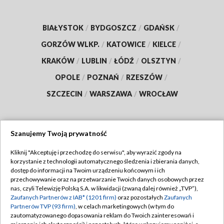
BIAŁYSTOK
/
BYDGOSZCZ
/
GDAŃSK
/
GORZÓW WLKP.
/
KATOWICE
/
KIELCE
/
KRAKÓW
/
LUBLIN
/
ŁÓDŹ
/
OLSZTYN
/
OPOLE
/
POZNAŃ
/
RZESZÓW
/
SZCZECIN
/
WARSZAWA
/
WROCŁAW
Szanujemy Twoją prywatność
Dołącz do nas:
Kliknij "Akceptuję i przechodzę do serwisu", aby wyrazić zgody na
korzystanie z technologii automatycznego śledzenia i zbierania danych,
TVP
dostęp do informacji na Twoim urządzeniu końcowym i ich
Abonament TVP
przechowywanie oraz na przetwarzanie Twoich danych osobowych przez
Regulamin TVP
nas, czyli Telewizję Polską S.A. w likwidacji (zwaną dalej również „TVP”),
Emisja w TVP
Polityka prywatności
Zaufanych Partnerów z IAB* (1201 firm)
oraz pozostałych
Zaufanych
Partnerów TVP (93 firm)
, w celach marketingowych (w tym do
Centrum informacji TVP
Moje zgody
zautomatyzowanego dopasowania reklam do Twoich zainteresowań i