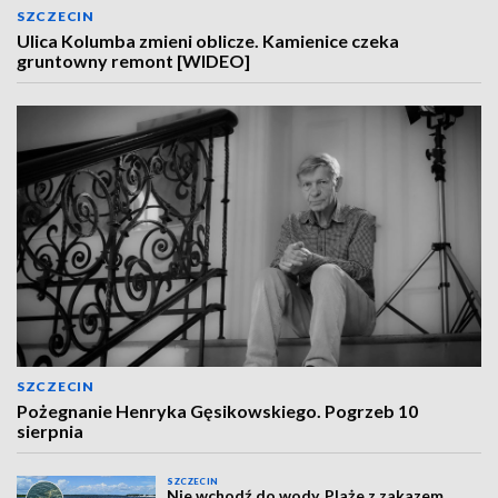
SZCZECIN
Ulica Kolumba zmieni oblicze. Kamienice czeka
gruntowny remont [WIDEO]
SZCZECIN
Pożegnanie Henryka Gęsikowskiego. Pogrzeb 10
sierpnia
SZCZECIN
Nie wchodź do wody. Plaże z zakazem