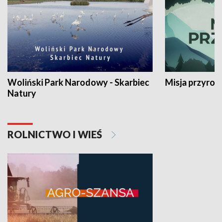
Woliński Park Narodowy - Skarbiec
Misja przyrod
Natury
ROLNICTWO I WIEŚ