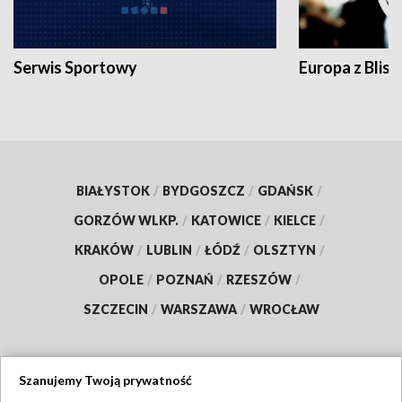
Serwis Sportowy
Europa z Blisk
BIAŁYSTOK
/
BYDGOSZCZ
/
GDAŃSK
/
GORZÓW WLKP.
/
KATOWICE
/
KIELCE
/
KRAKÓW
/
LUBLIN
/
ŁÓDŹ
/
OLSZTYN
/
OPOLE
/
POZNAŃ
/
RZESZÓW
/
SZCZECIN
/
WARSZAWA
/
WROCŁAW
Szanujemy Twoją prywatność
Dołącz do nas: