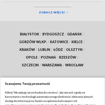
ZOBACZ WIĘCEJ
BIAŁYSTOK
/
BYDGOSZCZ
/
GDAŃSK
/
GORZÓW WLKP.
/
KATOWICE
/
KIELCE
/
KRAKÓW
/
LUBLIN
/
ŁÓDŹ
/
OLSZTYN
/
OPOLE
/
POZNAŃ
/
RZESZÓW
/
SZCZECIN
/
WARSZAWA
/
WROCŁAW
Szanujemy Twoją prywatność
Dołącz do nas:
Kliknij "Akceptuję i przechodzę do serwisu", aby wyrazić zgody na
korzystanie z technologii automatycznego śledzenia i zbierania danych,
TVP
dostęp do informacji na Twoim urządzeniu końcowym i ich