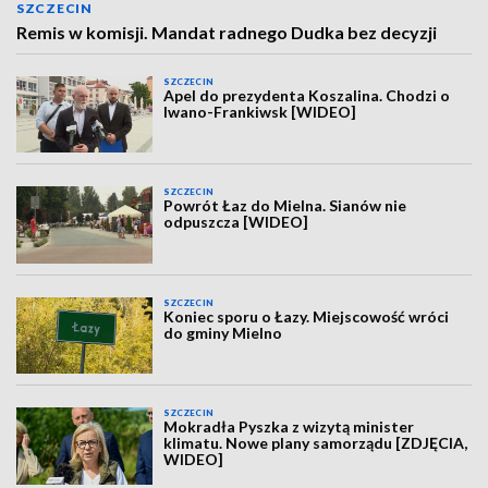
SZCZECIN
Remis w komisji. Mandat radnego Dudka bez decyzji
SZCZECIN
Apel do prezydenta Koszalina. Chodzi o
Iwano-Frankiwsk [WIDEO]
SZCZECIN
Powrót Łaz do Mielna. Sianów nie
odpuszcza [WIDEO]
SZCZECIN
Koniec sporu o Łazy. Miejscowość wróci
do gminy Mielno
SZCZECIN
Mokradła Pyszka z wizytą minister
klimatu. Nowe plany samorządu [ZDJĘCIA,
WIDEO]