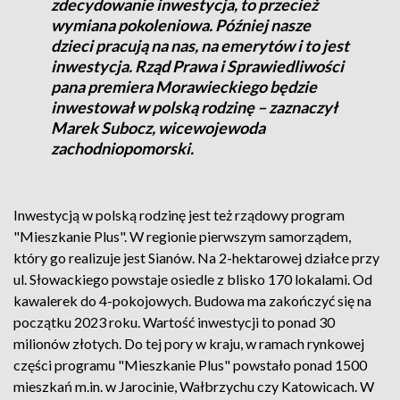
zdecydowanie inwestycja, to przecież
wymiana pokoleniowa. Później nasze
dzieci pracują na nas, na emerytów i to jest
inwestycja. Rząd Prawa i Sprawiedliwości
pana premiera Morawieckiego będzie
inwestował w polską rodzinę – zaznaczył
Marek Subocz, wicewojewoda
zachodniopomorski.
Inwestycją w polską rodzinę jest też rządowy program
"Mieszkanie Plus". W regionie pierwszym samorządem,
który go realizuje jest Sianów. Na 2-hektarowej działce przy
ul. Słowackiego powstaje osiedle z blisko 170 lokalami. Od
kawalerek do 4-pokojowych. Budowa ma zakończyć się na
początku 2023 roku. Wartość inwestycji to ponad 30
milionów złotych. Do tej pory w kraju, w ramach rynkowej
części programu "Mieszkanie Plus" powstało ponad 1500
mieszkań m.in. w Jarocinie, Wałbrzychu czy Katowicach. W