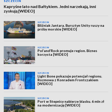
SZCZECIN
Kapryśne lato nad Bałtykiem. Jedni narzekają, inni
zyskują [WIDEO]
SZCZECIN
Bliźniak Jantara. Bursztyn Unity ruszy na
próby morskie [WIDEO]
SZCZECIN
Pol’and’Rock promuje region. Biznes
korzysta [WIDEO]
SZCZECIN
Light Bone pokazuje potencjał regionu.
Rozmowa z Konradem Frontczakiem
[WIDEO]
SZCZECIN
Port w Stepnicy nabierze blasku. 6 mln zł
na modernizację [WIDEO]