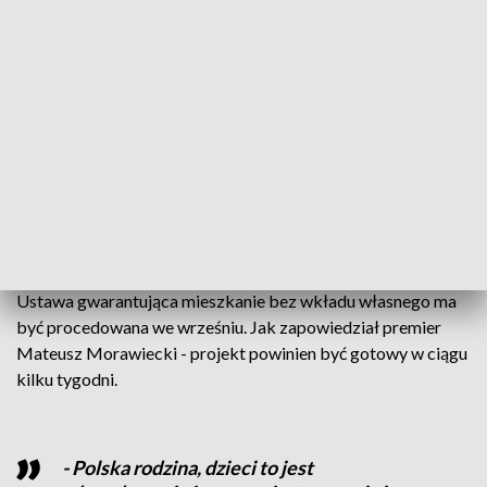
- Dla tych, którzy wezmą kredyt, kupią
mieszkanie i będą mieli dzieci - od
drugiego dziecka będzie spłacane 20
tysięcy kredytu przez państwo. Trzecie to
60 tysięcy, kolejne do szóstego po 20
tysięcy. Razem do 160 tysięcy zł - mówił
15 maja wicepremier Jarosław Kaczyński,
prezes PiS.
Ustawa gwarantująca mieszkanie bez wkładu własnego ma
być procedowana we wrześniu. Jak zapowiedział premier
Mateusz Morawiecki - projekt powinien być gotowy w ciągu
kilku tygodni.
- Polska rodzina, dzieci to jest