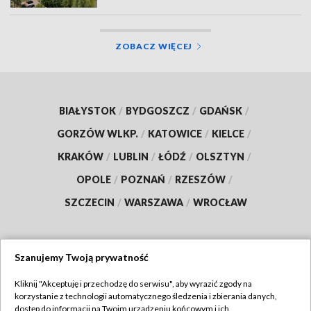
ZOBACZ WIĘCEJ
BIAŁYSTOK
/
BYDGOSZCZ
/
GDAŃSK
/
GORZÓW WLKP.
/
KATOWICE
/
KIELCE
/
KRAKÓW
/
LUBLIN
/
ŁÓDŹ
/
OLSZTYN
/
OPOLE
/
POZNAŃ
/
RZESZÓW
/
SZCZECIN
/
WARSZAWA
/
WROCŁAW
Szanujemy Twoją prywatność
Dołącz do nas:
Kliknij "Akceptuję i przechodzę do serwisu", aby wyrazić zgody na
korzystanie z technologii automatycznego śledzenia i zbierania danych,
TVP
dostęp do informacji na Twoim urządzeniu końcowym i ich