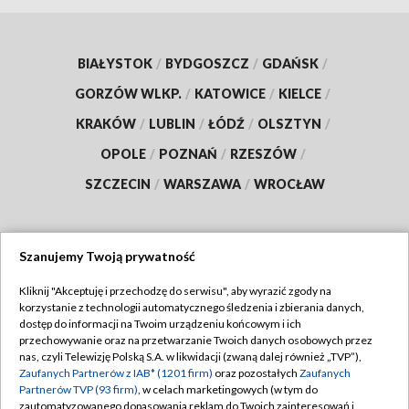
BIAŁYSTOK
/
BYDGOSZCZ
/
GDAŃSK
/
GORZÓW WLKP.
/
KATOWICE
/
KIELCE
/
KRAKÓW
/
LUBLIN
/
ŁÓDŹ
/
OLSZTYN
/
OPOLE
/
POZNAŃ
/
RZESZÓW
/
SZCZECIN
/
WARSZAWA
/
WROCŁAW
Szanujemy Twoją prywatność
Dołącz do nas:
Kliknij "Akceptuję i przechodzę do serwisu", aby wyrazić zgody na
korzystanie z technologii automatycznego śledzenia i zbierania danych,
TVP
dostęp do informacji na Twoim urządzeniu końcowym i ich
Abonament TVP
przechowywanie oraz na przetwarzanie Twoich danych osobowych przez
Regulamin TVP
nas, czyli Telewizję Polską S.A. w likwidacji (zwaną dalej również „TVP”),
Emisja w TVP
Polityka prywatności
Zaufanych Partnerów z IAB* (1201 firm)
oraz pozostałych
Zaufanych
Partnerów TVP (93 firm)
, w celach marketingowych (w tym do
Centrum informacji TVP
Moje zgody
zautomatyzowanego dopasowania reklam do Twoich zainteresowań i