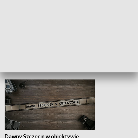
Z indeksem w ręku
Droga po suk
HISTORIA
Dawny Szczecin w obiektywie