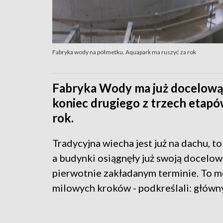
Fabryka wody na półmetku. Aquapark ma ruszyć za rok
Fabryka Wody ma już docelową
koniec drugiego z trzech etap
rok.
Tradycyjna wiecha jest już na dachu, t
a budynki osiągnęły już swoją docelo
pierwotnie zakładanym terminie. To m
milowych kroków - podkreślali: główn