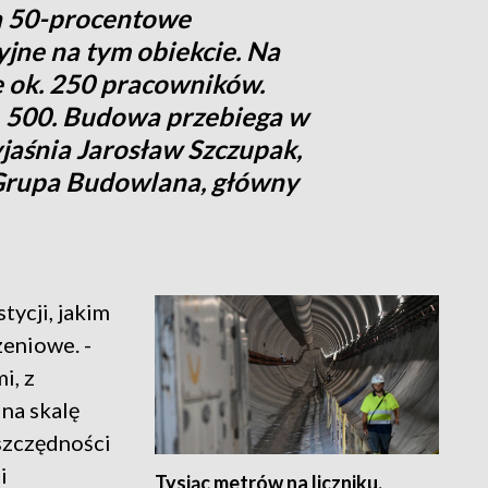
a 50-procentowe
jne na tym obiekcie. Na
e ok. 250 pracowników.
. 500. Budowa przebiega w
aśnia Jarosław Szczupak,
Grupa Budowlana, główny
tycji, jakim
zeniowe. -
i, z
 na skalę
szczędności
i
Tysiąc metrów na liczniku.