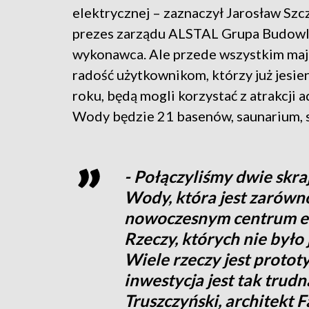
elektrycznej – zaznaczył Jarosław Szc
prezes zarządu ALSTAL Grupa Budowl
wykonawca. Ale przede wszystkim ma
radość użytkownikom, którzy już jesie
roku, będą mogli korzystać z atrakcji 
Wody będzie 21 basenów, saunarium, s
- Połączyliśmy dwie skra
Wody, która jest zarówn
nowoczesnym centrum ed
Rzeczy, których nie było 
Wiele rzeczy jest protot
inwestycja jest tak trud
Truszczyński, architekt