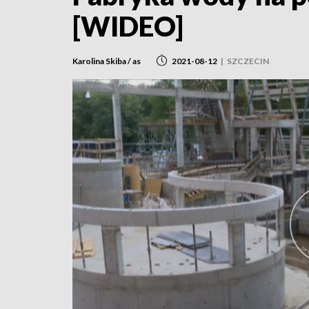
[WIDEO]
Karolina Skiba / as
2021-08-12
|
SZCZECIN