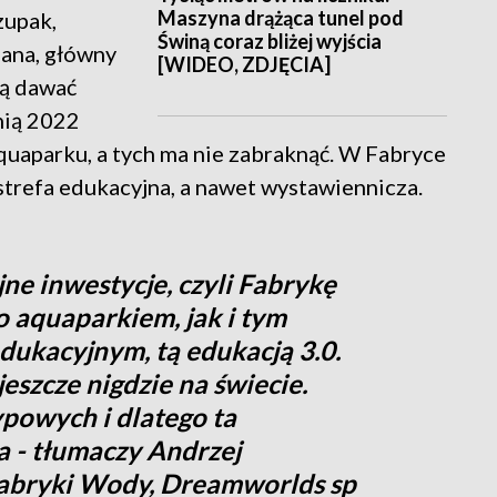
Maszyna drążąca tunel pod
zupak,
Świną coraz bliżej wyjścia
ana, główny
[WIDEO, ZDJĘCIA]
ją dawać
nią 2022
aquaparku, a tych ma nie zabraknąć. W Fabryce
trefa edukacyjna, a nawet wystawiennicza.
jne inwestycje, czyli Fabrykę
o aquaparkiem, jak i tym
ukacyjnym, tą edukacją 3.0.
jeszcze nigdzie na świecie.
ypowych i dlatego ta
na - tłumaczy Andrzej
 Fabryki Wody, Dreamworlds sp