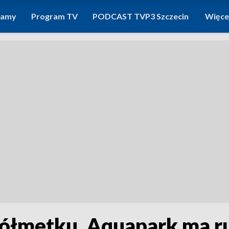
ramy
Program TV
PODCAST TVP3 Szczecin
Więce
ółmetku. Aquapark ma ru