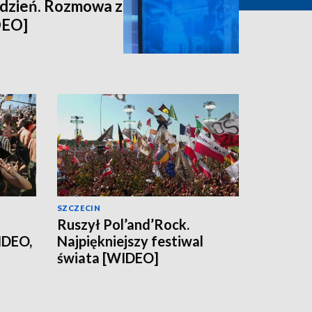
ydzień. Rozmowa z
DEO]
SZCZECIN
Ruszył Pol’and’Rock.
IDEO,
Najpiękniejszy festiwal
świata [WIDEO]