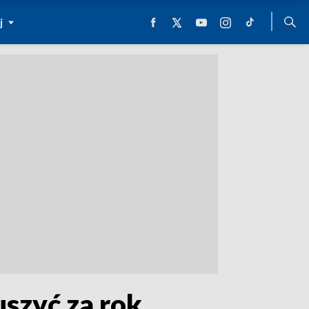
j
szyć za rok