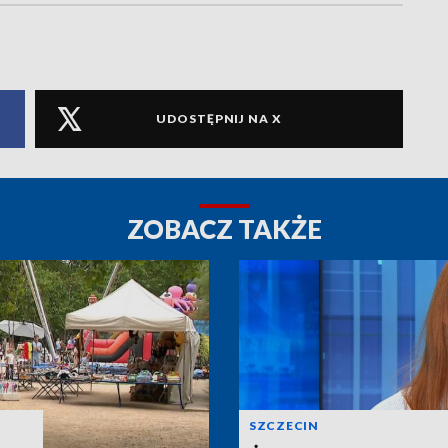
UDOSTĘPNIJ NA X
ZOBACZ TAKŻE
SZCZECIN