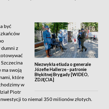
a być
eszkańców
po
y dumni z
ygotowywać
 Szczecina
Niezwykła etiuda o generale
Józefie Hallerze - patronie
e ma swoją
Błękitnej Brygady [WIDEO,
nami, które
ZDJĘCIA]
wchodzimy w
ział Piotr
inwestycji to niemal 350 milionów złotych.