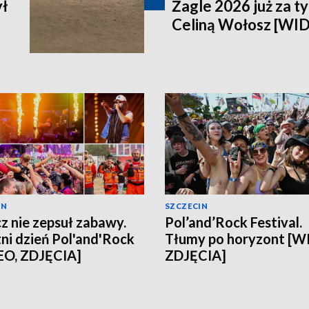
ył
Żagle 2026 już za t
Celiną Wołosz [WI
IN
SZCZECIN
z nie zepsuł zabawy.
Pol’and’Rock Festival.
ni dzień Pol'and'Rock
Tłumy po horyzont [W
EO, ZDJĘCIA]
ZDJĘCIA]