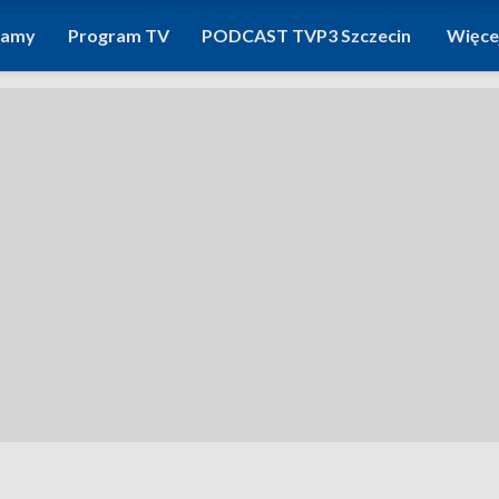
ramy
Program TV
PODCAST TVP3 Szczecin
Więce