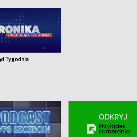
ronika@tvp.pl.
e-mail: kronika@tvp.pl.
ąd Tygodnia