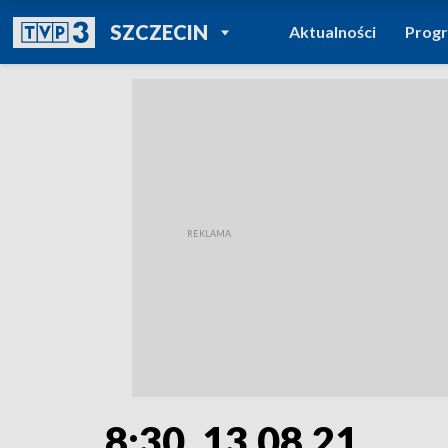
POWRÓT DO
SZCZECIN
Aktualności
Prog
TVP REGIONY
8:30, 13.08.21