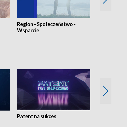
Region - Społeczeństwo -
Bez Barier
Wsparcie
Patent na sukces
Rolnictwo w 