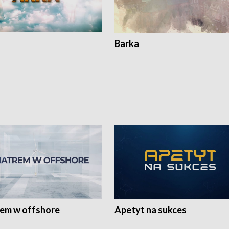
Barka
rem w offshore
Apetyt na sukces