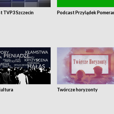
t TVP3 Szczecin
Podcast Przylądek Pomera
Kultura
Twórcze horyzonty