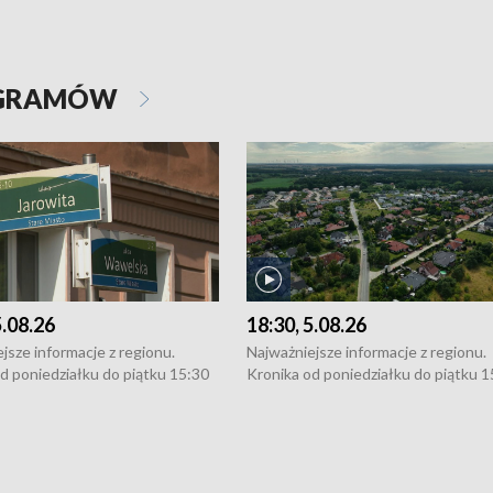
OGRAMÓW
5.08.26
18:30, 5.08.26
jsze informacje z regionu.
Najważniejsze informacje z regionu.
d poniedziałku do piątku 15:30
Kronika od poniedziałku do piątku 1
16:30 (+ rozmowa), 18:30, 21:30.
(flesz), 16:30 (+ rozmowa), 18:30, 21
y i święta 15:30 i 16:30
W weekendy i święta 15:30 i 16:30
8:30 i 21:30. Dziennikarze czekają
(flesz), 18:30 i 21:30. Dziennikarze c
a zgłoszenia: Szczecin - tel. 91-
na Państwa zgłoszenia: Szczecin - te
0, Koszalin - tel. 94-34-50-054,
4 8-10-400, Koszalin - tel. 94-34-50