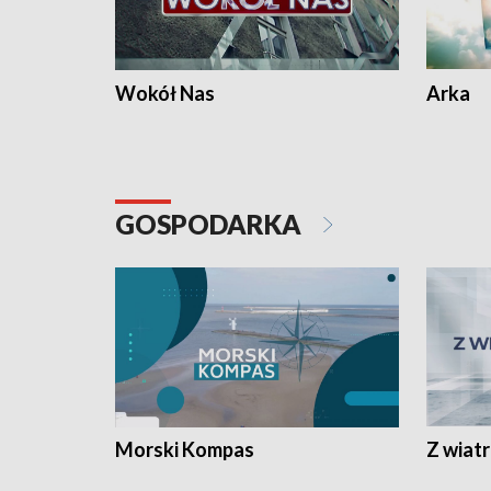
Wokół Nas
Arka
GOSPODARKA
Morski Kompas
Z wiat