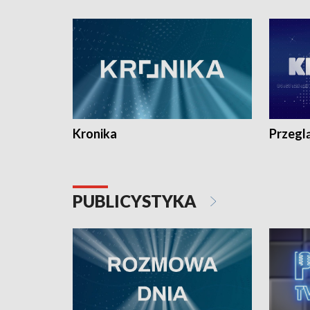
e-mail: kronika@tvp.pl.
e-mail: k
Kronika
Przegl
PUBLICYSTYKA