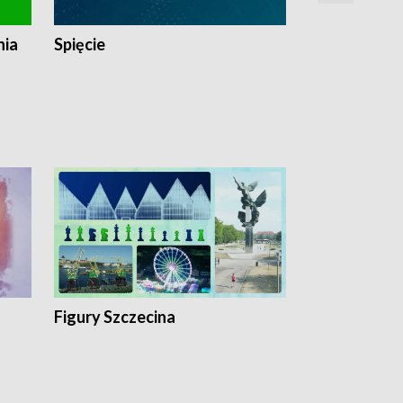
nia
Spięcie
Niedziałkow
Figury Szczecina