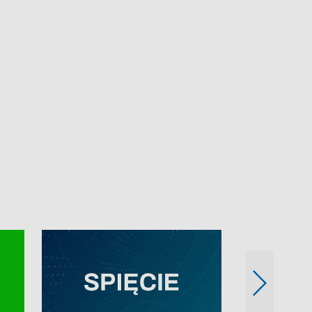
e-mail: kronika@tvp.pl.
e-mail: kronika@t