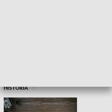
NAUKA I EDUKACJA
Z indeksem w ręku
Droga po suk
HISTORIA