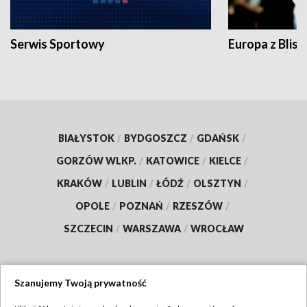
Serwis Sportowy
Europa z Blisk
BIAŁYSTOK
/
BYDGOSZCZ
/
GDAŃSK
/
GORZÓW WLKP.
/
KATOWICE
/
KIELCE
/
KRAKÓW
/
LUBLIN
/
ŁÓDŹ
/
OLSZTYN
/
OPOLE
/
POZNAŃ
/
RZESZÓW
/
SZCZECIN
/
WARSZAWA
/
WROCŁAW
Szanujemy Twoją prywatność
Dołącz do nas: