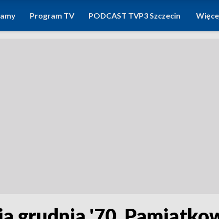
ramy
Program TV
PODCAST TVP3 Szczecin
Więce
 grudnia '70. Pamiątkow