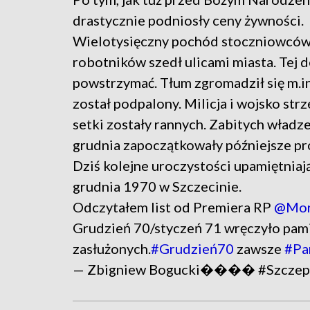
drastycznie podniosły ceny żywności.
Wielotysięczny pochód stoczniowców
robotników szedł ulicami miasta. Tej d
powstrzymać. Tłum zgromadził się m.in
został podpalony. Milicja i wojsko str
setki zostały rannych. Zabitych wład
grudnia zapoczątkowały późniejsze pr
Dziś kolejne uroczystości upamiętnia
grudnia 1970 w Szczecinie.
Odczytałem list od Premiera RP
@Mor
Grudzień 70/styczeń 71 wręczyło pam
zasłużonych.
#Grudzień70
zawsze
#Pa
— Zbigniew Bogucki���� #Szczepi