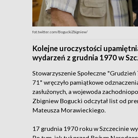
fot.twitter.com/BoguckiZbigniew/
Kolejne uroczystości upamiętni
wydarzeń z grudnia 1970 w Szcz
Stowarzyszenie Społeczne "Grudzień 
71" wręczyło pamiątkowe odznaczenia
zasłużonych, a wojewoda zachodniop
Zbigniew Bogucki odczytał list od pr
Mateusza Morawieckiego.
17 grudnia 1970 roku w Szczecinie wy
Po tym, jak tuż przed Bożym Narodze