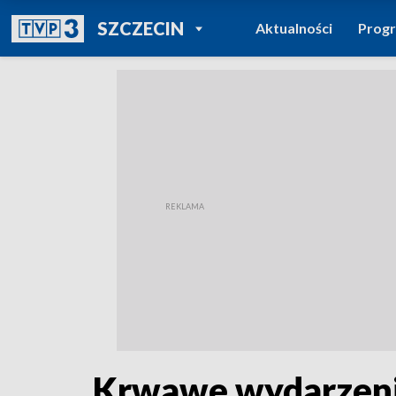
POWRÓT DO
SZCZECIN
Aktualności
Prog
TVP REGIONY
Krwawe wydarzenia