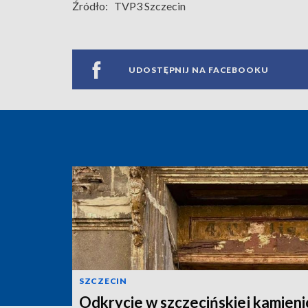
Źródło:
TVP3 Szczecin
UDOSTĘPNIJ NA FACEBOOKU
SZCZECIN
Odkrycie w szczecińskiej kamieni