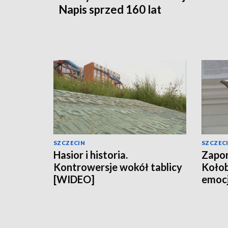
Napis sprzed 160 lat
SZCZECIN
SZCZEC
Hasior i historia.
Zapom
Kontrowersje wokół tablicy
Koło
[WIDEO]
emocj