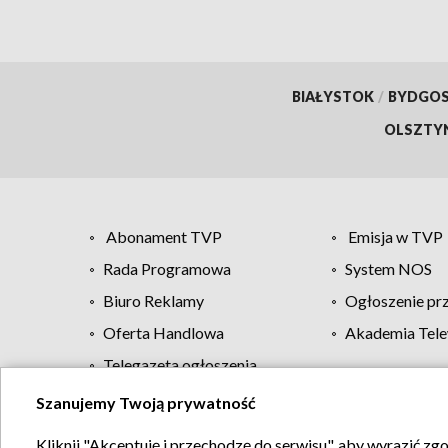
BIAŁYSTOK
/
BYDGO
OLSZTY
Abonament TVP
Emisja w TVP
Rada Programowa
System NOS
Biuro Reklamy
Ogłoszenie pr
Oferta Handlowa
Akademia Tele
Telegazeta ogłoszenia
Szanujemy Twoją prywatność
Regulamin TVP
Kliknij "Akceptuję i przechodzę do serwisu", aby wyrazić zg