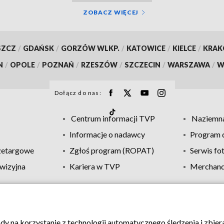
ZOBACZ WIĘCEJ
SZCZ
/
GDAŃSK
/
GORZÓW WLKP.
/
KATOWICE
/
KIELCE
/
KRA
N
/
OPOLE
/
POZNAŃ
/
RZESZÓW
/
SZCZECIN
/
WARSZAWA
/
W
Dołącz do nas:
Centrum informacji TVP
Naziemna
Informacje o nadawcy
Program d
zetargowe
Zgłoś program (ROPAT)
Serwis fo
wizyjna
Kariera w TVP
Merchandi
Polityka prywatności
Moje zgody
Pomoc
Biuro re
ody na korzystanie z technologii automatycznego śledzenia i zbie