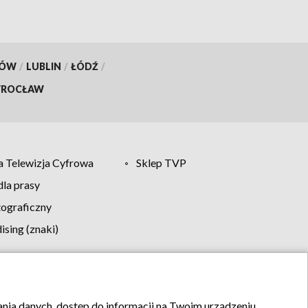
KÓW
/
LUBLIN
/
ŁÓDŹ
/
ROCŁAW
 Telewizja Cyfrowa
Sklep TVP
la prasy
tograficzny
sing (znaki)
klamy
Kontakt
rania danych, dostęp do informacji na Twoim urządzeniu