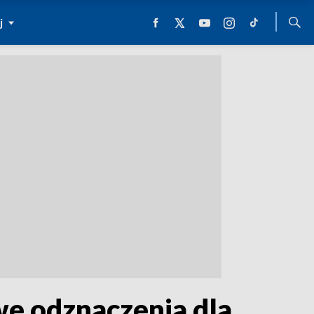
j
e odznaczenia dla