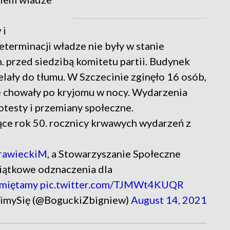
 i
eterminacji władze nie były w stanie
. przed siedzibą komitetu partii. Budynek
zelały do tłumu. W Szczecinie zginęło 16 osób,
ze chowały po kryjomu w nocy. Wydarzenia
otesty i przemiany społeczne.
jące rok 50. rocznicy krwawych wydarzeń z
awieckiM
, a Stowarzyszanie Społeczne
iątkowe odznaczenia dla
miętamy
pic.twitter.com/TJMWt4KUQR
mySię (@BoguckiZbigniew)
August 14, 2021