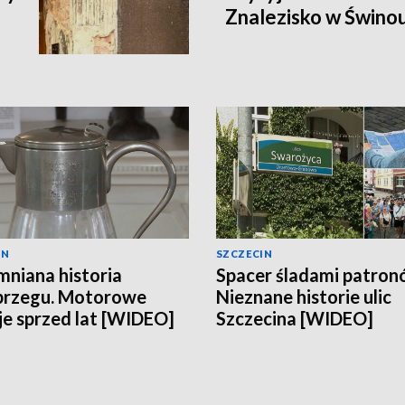
Znalezisko w Świnou
IN
SZCZECIN
niana historia
Spacer śladami patron
brzegu. Motorowe
Nieznane historie ulic
e sprzed lat [WIDEO]
Szczecina [WIDEO]