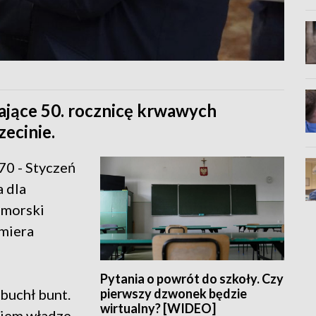
ające 50. rocznicę krwawych
ecinie.
70 - Styczeń
 dla
omorski
emiera
Pytania o powrót do szkoły. Czy
pierwszy dzwonek będzie
buchł bunt.
wirtualny? [WIDEO]
niem władze