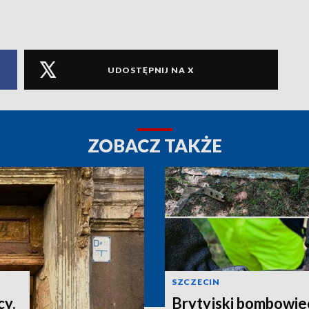
UDOSTĘPNIJ NA X
ZOBACZ TAKŻE
SZCZECIN
cy.
Brytyjski bombowiec