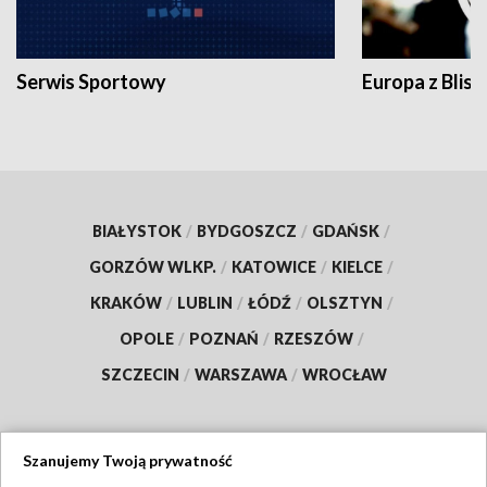
Serwis Sportowy
Europa z Blisk
BIAŁYSTOK
/
BYDGOSZCZ
/
GDAŃSK
/
GORZÓW WLKP.
/
KATOWICE
/
KIELCE
/
KRAKÓW
/
LUBLIN
/
ŁÓDŹ
/
OLSZTYN
/
OPOLE
/
POZNAŃ
/
RZESZÓW
/
SZCZECIN
/
WARSZAWA
/
WROCŁAW
Szanujemy Twoją prywatność
Dołącz do nas: