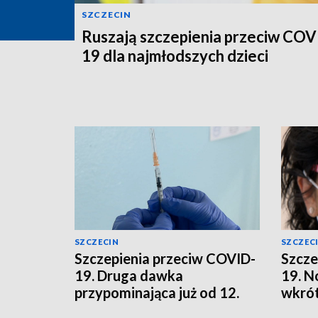
SZCZECIN
Ruszają szczepienia przeciw COV
19 dla najmłodszych dzieci
SZCZECIN
SZCZEC
Szczepienia przeciw COVID-
Szcze
19. Druga dawka
19. N
przypominająca już od 12.
wkrót
roku życia