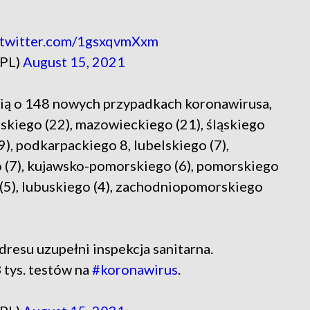
.twitter.com/1gsxqvmXxm
_PL)
August 15, 2021
ią o 148 nowych przypadkach koronawirusa,
kiego (22), mazowieckiego (21), śląskiego
9), podkarpackiego 8, lubelskiego (7),
 (7), kujawsko-pomorskiego (6), pomorskiego
o (5), lubuskiego (4), zachodniopomorskiego
resu uzupełni inspekcja sanitarna.
tys. testów na
#koronawirus
.