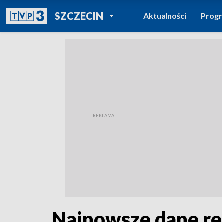
POWRÓT DO
SZCZECIN
Aktualności
Prog
TVP REGIONY
Najnowsze dane re