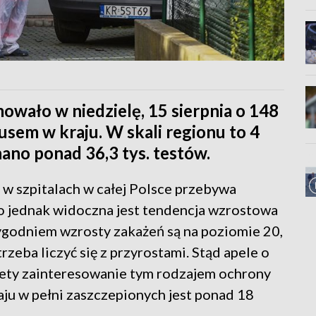
wało w niedzielę, 15 sierpnia o 148
sem w kraju. W skali regionu to 4
ano ponad 36,3 tys. testów.
o w szpitalach w całej Polsce przebywa
o jednak widoczna jest tendencja wzrostowa
ygodniem wzrosty zakażeń są na poziomie 20,
trzeba liczyć się z przyrostami. Stąd apele o
tety zainteresowanie tym rodzajem ochrony
ju w pełni zaszczepionych jest ponad 18