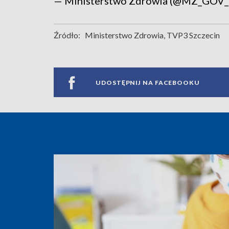
— Ministerstwo Zdrowia (@MZ_GOV
Źródło:
Ministerstwo Zdrowia, TVP3 Szczecin
UDOSTĘPNIJ NA FACEBOOKU