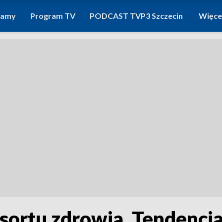
ramy
Program TV
PODCAST TVP3 Szczecin
Więce
sortu zdrowia. Tendencj