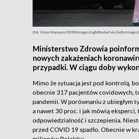
(fot. Omar Marques/SOPA Images/LightRocket via Getty Images)
Ministerstwo Zdrowia poinformo
nowych zakażeniach koronawiru
przypadki. W ciągu doby wykon
Mimo że sytuacja jest pod kontrolą, b
obecnie 317 pacjentów covidowych, t
pandemii. W porównaniu z ubiegłym t
a nawet 30 proc. i jak mówią eksperci, 
odpowiedzialność i szczepienia. Nies
przed COVID 19 spadło. Obecnie w kra
milionów Polaków.