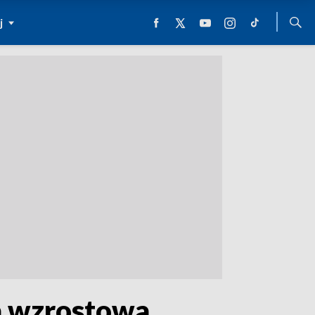
j
a wzrostowa