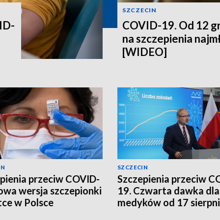
SZCZECIN
ID-
COVID-19. Od 12 gr
na szczepienia najm
[WIDEO]
IN
SZCZECIN
pienia przeciw COVID-
Szczepienia przeciw C
owa wersja szczepionki
19. Czwarta dawka dla
ce w Polsce
medyków od 17 sierpn
[WIDEO]