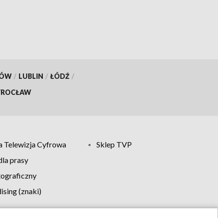
KÓW
/
LUBLIN
/
ŁÓDŹ
/
ROCŁAW
 Telewizja Cyfrowa
Sklep TVP
la prasy
tograficzny
sing (znaki)