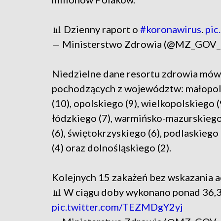
📊 Dzienny raport o
#koronawirus
.
pic
— Ministerstwo Zdrowia (@MZ_GOV
Niedzielne dane resortu zdrowia mów
pochodzących z województw: małopols
(10), opolskiego (9), wielkopolskiego (
łódzkiego (7), warmińsko-mazurskiego
(6), świętokrzyskiego (6), podlaskieg
(4) oraz dolnośląskiego (2).
Kolejnych 15 zakażeń bez wskazania ad
📊 W ciągu doby wykonano ponad 36,3 
pic.twitter.com/TEZMDgY2yj