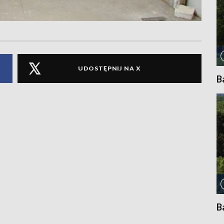
UDOSTĘPNIJ NA X
B
B