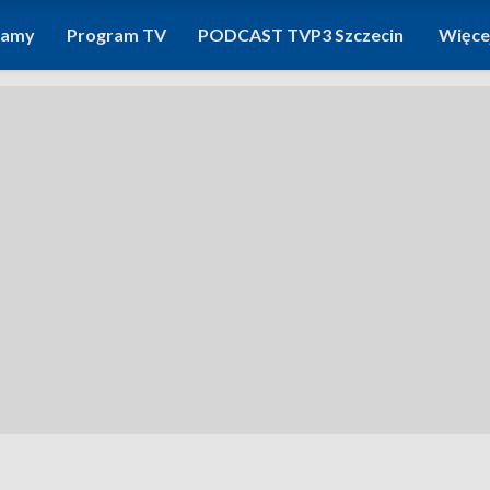
ramy
Program TV
PODCAST TVP3 Szczecin
Więce