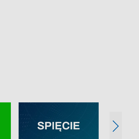
e-mail: kronika@tvp.pl.
e-mail: kronika@t