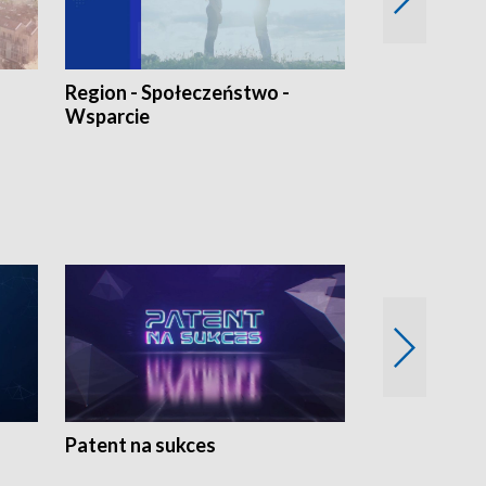
Region - Społeczeństwo -
Bez Barier
Wsparcie
Patent na sukces
Rolnictwo w 