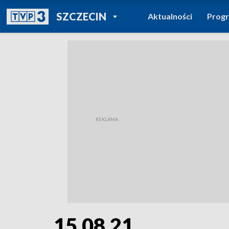
POWRÓT DO
SZCZECIN
Aktualności
Prog
TVP REGIONY
15.08.21