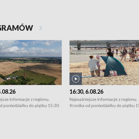
OGRAMÓW
5.08.26
16:30, 6.08.26
jsze informacje z regionu.
Najważniejsze informacje z regionu.
d poniedziałku do piątku 15:30
Kronika od poniedziałku do piątku 1
16:30 (+ rozmowa), 18:30, 21:30.
(flesz), 16:30 (+ rozmowa), 18:30, 21
y i święta 15:30 i 16:30
W weekendy i święta 15:30 i 16:30
8:30 i 21:30. Dziennikarze czekają
(flesz), 18:30 i 21:30. Dziennikarze c
a zgłoszenia: Szczecin - tel. 91-
na Państwa zgłoszenia: Szczecin - te
0, Koszalin - tel. 94-34-50-054,
4 8-10-400, Koszalin - tel. 94-34-50