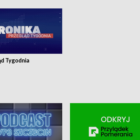
ronika@tvp.pl.
e-mail: kronika@tvp.pl.
ąd Tygodnia