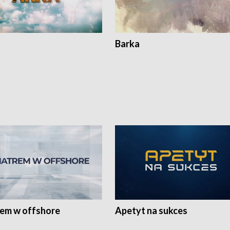
Barka
rem w offshore
Apetyt na sukces