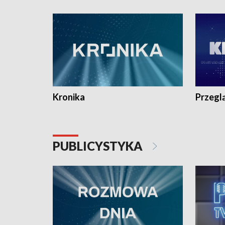
e-mail: kronika@tvp.pl.
e-mail: k
Kronika
Przegl
PUBLICYSTYKA