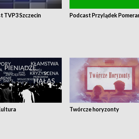
t TVP3 Szczecin
Podcast Przylądek Pomera
Kultura
Twórcze horyzonty