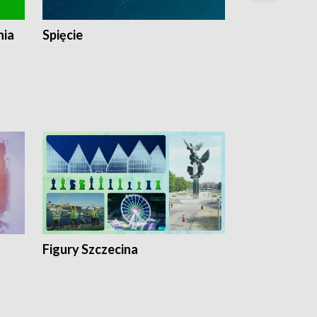
nia
Spięcie
Niedziałkow
Figury Szczecina