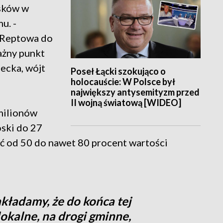
sków w
u. -
z Reptowa do
ażny punkt
lecka, wójt
Poseł Łącki szokująco o
holocauście: W Polsce był
największy antysemityzm przed
II wojną światową [WIDEO]
 milionów
ski do 27
ć od 50 do nawet 80 procent wartości
akładamy, że do końca tej
lokalne, na drogi gminne,