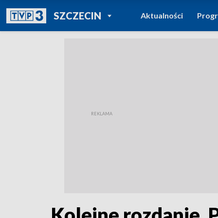
POWRÓT DO
SZCZECIN
Aktualności
Prog
TVP REGIONY
Kolejne rozdanie. 