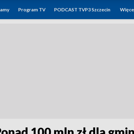
ramy
Program TV
PODCAST TVP3 Szczecin
Więce
Ponad 100 mln zł dla gmi