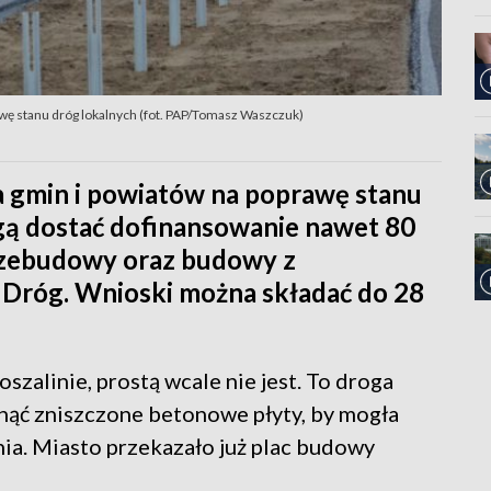
awę stanu dróg lokalnych (fot. PAP/Tomasz Waszczuk)
a gmin i powiatów na poprawę stanu
gą dostać dofinansowanie nawet 80
rzebudowy oraz budowy z
róg. Wnioski można składać do 28
zalinie, prostą wcale nie jest. To droga
nąć zniszczone betonowe płyty, by mogła
ia. Miasto przekazało już plac budowy