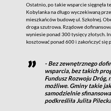
Ostatnio, po takie wsparcie sięgnęła t
Kobylanka na długo wyczekiwaną prz
mieszkańców budowę ul. Szkolnej. Obe
droga szutrowa. Rządowe dofinansow
wyniesie ponad 300 tysięcy złotych. I
kosztować ponad 600 i zakończyć się 
- Bez zewnętrznego dof
wsparcia, bez takich pr
Fundusz Rozwoju Dróg, n
możliwe. Gminy takie jak
samodzielnie sfinansowa
podkreśliła Julita Pilec