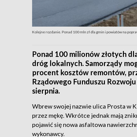
Kolejne rozdanie. Ponad 100 mln zł dla gmin i powiatów na popr
Ponad 100 milionów złotych dl
dróg lokalnych. Samorządy mo
procent kosztów remontów, p
Rządowego Funduszu Rozwoju D
sierpnia.
Wbrew swojej nazwie ulica Prosta w Kos
przez mękę. Wkrótce jednak mają znik
pojawić się nowa asfaltowa nawierzchn
wykonawcy.