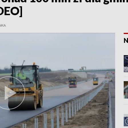
DEO]
NKA
N