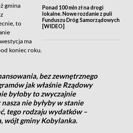
eż gmina
Ponad 100 mln zł na drogi
lokalne. Nowe rozdanie z puli
ez
Funduszu Dróg Samorządowych
cnie, to
[WIDEO]
anie
nwestycja ma
pod koniec roku.
inansowania, bez zewnętrznego
ogramów jak właśnie Rządowy
ie byłoby to zwyczajnie
 nasza nie byłyby w stanie
ć, tego rodzaju wydatków –
ka, wójt gminy Kobylanka.