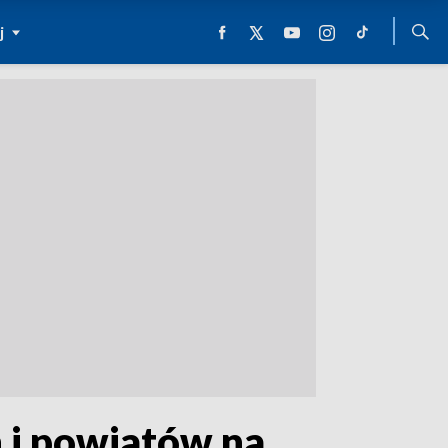
j
n i powiatów na