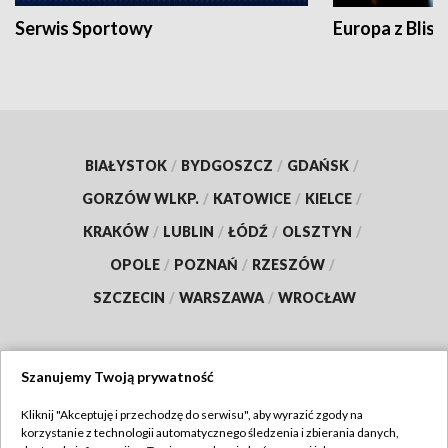
Serwis Sportowy
Europa z Blisk
BIAŁYSTOK
/
BYDGOSZCZ
/
GDAŃSK
/
GORZÓW WLKP.
/
KATOWICE
/
KIELCE
/
KRAKÓW
/
LUBLIN
/
ŁÓDŹ
/
OLSZTYN
/
OPOLE
/
POZNAŃ
/
RZESZÓW
/
SZCZECIN
/
WARSZAWA
/
WROCŁAW
Szanujemy Twoją prywatność
Dołącz do nas:
Kliknij "Akceptuję i przechodzę do serwisu", aby wyrazić zgody na
korzystanie z technologii automatycznego śledzenia i zbierania danych,
TVP