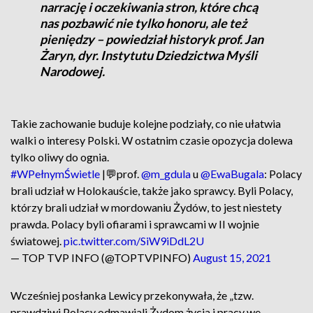
narrację i oczekiwania stron, które chcą
nas pozbawić nie tylko honoru, ale też
pieniędzy – powiedział historyk prof. Jan
Żaryn, dyr. Instytutu Dziedzictwa Myśli
Narodowej.
Takie zachowanie buduje kolejne podziały, co nie ułatwia
walki o interesy Polski. W ostatnim czasie opozycja dolewa
tylko oliwy do ognia.
#WPełnymŚwietle
|💬prof.
@m_gdula
u
@EwaBugala
: Polacy
brali udział w Holokauście, także jako sprawcy. Byli Polacy,
którzy brali udział w mordowaniu Żydów, to jest niestety
prawda. Polacy byli ofiarami i sprawcami w II wojnie
światowej.
pic.twitter.com/SiW9iDdL2U
— TOP TVP INFO (@TOPTVPINFO)
August 15, 2021
Wcześniej posłanka Lewicy przekonywała, że „tzw.
prawdziwi Polacy odmawiali Żydom życia i pracy we