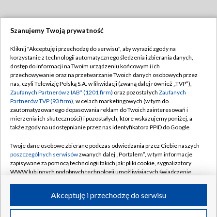
Szanujemy Twoją prywatność
Dołącz do nas:
Kliknij "Akceptuję i przechodzę do serwisu", aby wyrazić zgody na
korzystanie z technologii automatycznego śledzenia i zbierania danych,
TVP
dostęp do informacji na Twoim urządzeniu końcowym i ich
Abonament TVP
przechowywanie oraz na przetwarzanie Twoich danych osobowych przez
Regulamin TVP
nas, czyli Telewizję Polską S.A. w likwidacji (zwaną dalej również „TVP”),
Emisja w TVP
Polityka prywatności
Zaufanych Partnerów z IAB* (1201 firm)
oraz pozostałych
Zaufanych
Partnerów TVP (93 firm)
, w celach marketingowych (w tym do
Centrum informacji TVP
Moje zgody
zautomatyzowanego dopasowania reklam do Twoich zainteresowań i
mierzenia ich skuteczności) i pozostałych, które wskazujemy poniżej, a
Naziemna Telewizja Cyfrowa
Pomoc
także zgody na udostępnianie przez nas identyfikatora PPID do Google.
Sklep TVP
Biuro reklamy
Twoje dane osobowe zbierane podczas odwiedzania przez Ciebie naszych
Rada Programowa
Kontakt
poszczególnych serwisów
zwanych dalej „Portalem”, w tym informacje
zapisywane za pomocą technologii takich jak: pliki cookie, sygnalizatory
System NOS
WWW lub innych podobnych technologii umożliwiających świadczenie
dopasowanych i bezpiecznych usług, personalizację treści oraz reklam,
Informacje o nadawcy
Kanały
udostępnianie funkcji mediów społecznościowych oraz analizowanie
Akceptuję i przechodzę do serwisu
ruchu w Internecie.
Program dla prasy
©2026 Telewizja Polska S.A. w likwidacji
Biuro Reklamy
Twoje dane osobowe zbierane podczas odwiedzania przez Ciebie