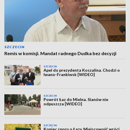
SZCZECIN
Remis w komisji. Mandat radnego Dudka bez decyzji
SZCZECIN
Apel do prezydenta Koszalina. Chodzi o
Iwano-Frankiwsk [WIDEO]
SZCZECIN
Powrót Łaz do Mielna. Sianów nie
odpuszcza [WIDEO]
SZCZECIN
Koniec sporu o Łazy. Miejscowość wróci