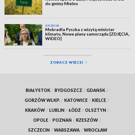
do gminy Mielno
SZCZECIN
Mokradła Pyszka z wizytą minister
klimatu. Nowe plany samorządu [ZDJĘCIA,
WIDEO]
ZOBACZ WIĘCEJ
BIAŁYSTOK
/
BYDGOSZCZ
/
GDAŃSK
/
GORZÓW WLKP.
/
KATOWICE
/
KIELCE
/
KRAKÓW
/
LUBLIN
/
ŁÓDŹ
/
OLSZTYN
/
OPOLE
/
POZNAŃ
/
RZESZÓW
/
SZCZECIN
/
WARSZAWA
/
WROCŁAW