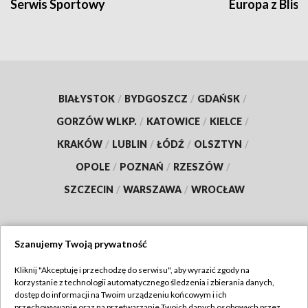
Serwis Sportowy
Europa z Blisk
BIAŁYSTOK
/
BYDGOSZCZ
/
GDAŃSK
/
GORZÓW WLKP.
/
KATOWICE
/
KIELCE
/
KRAKÓW
/
LUBLIN
/
ŁÓDŹ
/
OLSZTYN
/
OPOLE
/
POZNAŃ
/
RZESZÓW
/
SZCZECIN
/
WARSZAWA
/
WROCŁAW
Szanujemy Twoją prywatność
Dołącz do nas:
Kliknij "Akceptuję i przechodzę do serwisu", aby wyrazić zgody na
korzystanie z technologii automatycznego śledzenia i zbierania danych,
TVP
dostęp do informacji na Twoim urządzeniu końcowym i ich
Abonament TVP
przechowywanie oraz na przetwarzanie Twoich danych osobowych przez