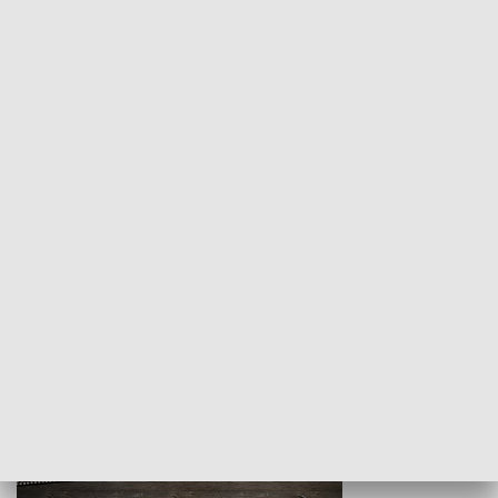
Z indeksem w ręku
Droga po suk
HISTORIA