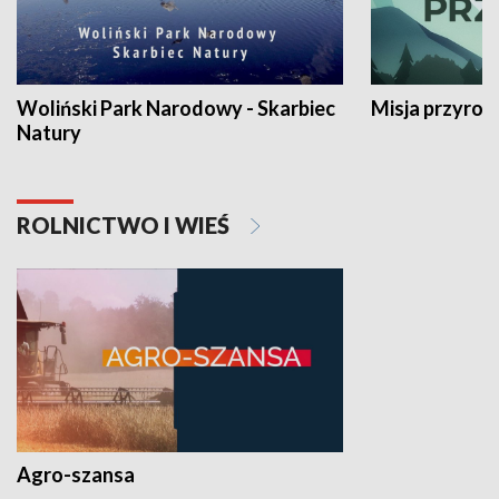
Woliński Park Narodowy - Skarbiec
Misja przyrod
Natury
ROLNICTWO I WIEŚ
Agro-szansa