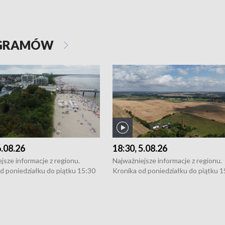
OGRAMÓW
6.08.26
18:30, 5.08.26
jsze informacje z regionu.
Najważniejsze informacje z regionu.
d poniedziałku do piątku 15:30
Kronika od poniedziałku do piątku 1
16:30 (+ rozmowa), 18:30, 21:30.
(flesz), 16:30 (+ rozmowa), 18:30, 21
y i święta 15:30 i 16:30
W weekendy i święta 15:30 i 16:30
8:30 i 21:30. Dziennikarze czekają
(flesz), 18:30 i 21:30. Dziennikarze c
a zgłoszenia: Szczecin - tel. 91-
na Państwa zgłoszenia: Szczecin - te
0, Koszalin - tel. 94-34-50-054,
4 8-10-400, Koszalin - tel. 94-34-50