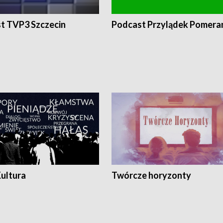
t TVP3 Szczecin
Podcast Przylądek Pomera
Kultura
Twórcze horyzonty