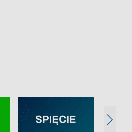
e-mail: kronika@tvp.pl.
e-mail: kronika@t