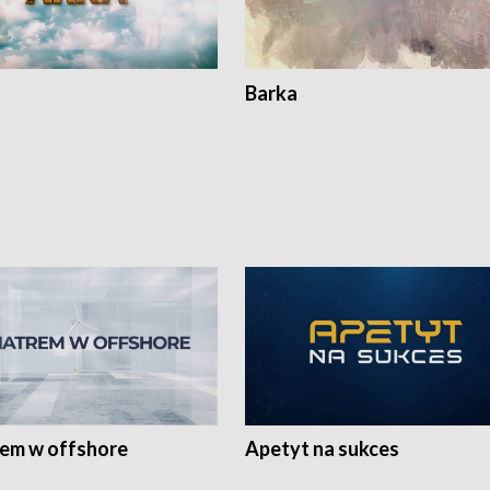
Barka
rem w offshore
Apetyt na sukces