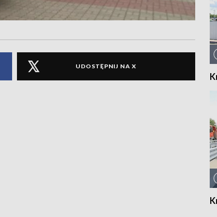
UDOSTĘPNIJ NA X
K
K