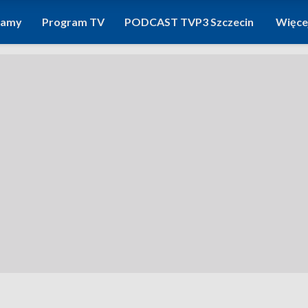
ramy
Program TV
PODCAST TVP3 Szczecin
Więce