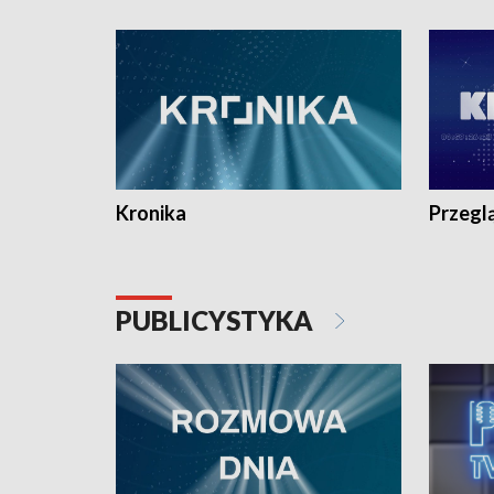
e-mail: kronika@tvp.pl.
e-mail: k
Kronika
Przegl
PUBLICYSTYKA