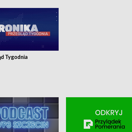
ronika@tvp.pl.
e-mail: kronika@tvp.pl.
ąd Tygodnia