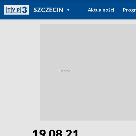
POWRÓT DO
SZCZECIN
Aktualności
Prog
TVP REGIONY
19.08.21