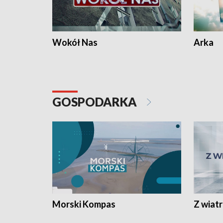
Wokół Nas
Arka
GOSPODARKA
Morski Kompas
Z wiat