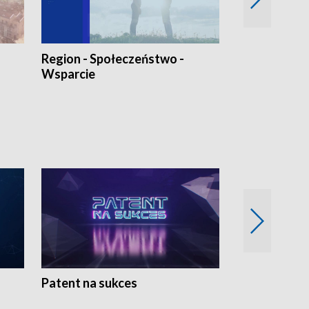
Region - Społeczeństwo -
Bez Barier
Wsparcie
Patent na sukces
Rolnictwo w 