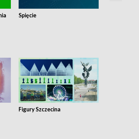
nia
Spięcie
Niedziałkow
Figury Szczecina