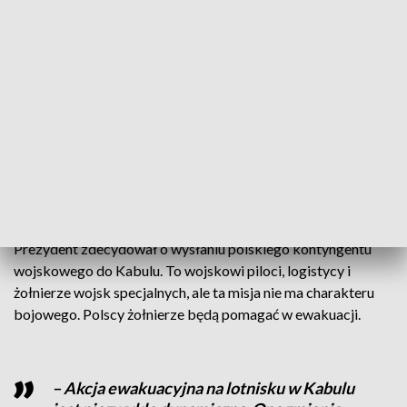
– Radosław Sikorski zlikwidował wiele
ambasad. Tamto myślenie, że
niepotrzebna jest polska dyplomacja, bo
jest europejska, okazało się złudne –
powiedział Marcin Przydacz, wiceminister
spraw zagranicznych.
Mimo to Polska robi wszystko, by zapewnić naszym
rodakom i współpracownikom bezpieczeństwo i schronienie.
Prezydent zdecydował o wysłaniu polskiego kontyngentu
wojskowego do Kabulu. To wojskowi piloci, logistycy i
żołnierze wojsk specjalnych, ale ta misja nie ma charakteru
bojowego. Polscy żołnierze będą pomagać w ewakuacji.
– Akcja ewakuacyjna na lotnisku w Kabulu