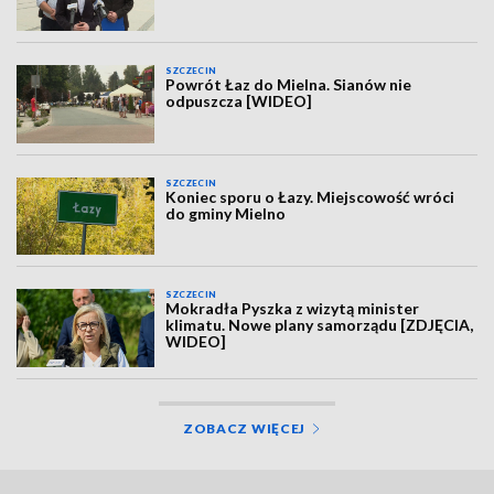
SZCZECIN
Powrót Łaz do Mielna. Sianów nie
odpuszcza [WIDEO]
SZCZECIN
Koniec sporu o Łazy. Miejscowość wróci
do gminy Mielno
SZCZECIN
Mokradła Pyszka z wizytą minister
klimatu. Nowe plany samorządu [ZDJĘCIA,
WIDEO]
ZOBACZ WIĘCEJ