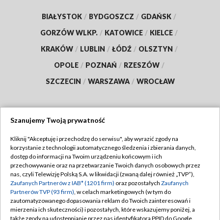
BIAŁYSTOK
/
BYDGOSZCZ
/
GDAŃSK
/
GORZÓW WLKP.
/
KATOWICE
/
KIELCE
/
KRAKÓW
/
LUBLIN
/
ŁÓDŹ
/
OLSZTYN
/
OPOLE
/
POZNAŃ
/
RZESZÓW
/
SZCZECIN
/
WARSZAWA
/
WROCŁAW
Szanujemy Twoją prywatność
Dołącz do nas:
Kliknij "Akceptuję i przechodzę do serwisu", aby wyrazić zgody na
korzystanie z technologii automatycznego śledzenia i zbierania danych,
TVP
dostęp do informacji na Twoim urządzeniu końcowym i ich
Abonament TVP
przechowywanie oraz na przetwarzanie Twoich danych osobowych przez
Regulamin TVP
nas, czyli Telewizję Polską S.A. w likwidacji (zwaną dalej również „TVP”),
Emisja w TVP
Polityka prywatności
Zaufanych Partnerów z IAB* (1201 firm)
oraz pozostałych
Zaufanych
Partnerów TVP (93 firm)
, w celach marketingowych (w tym do
Centrum informacji TVP
Moje zgody
zautomatyzowanego dopasowania reklam do Twoich zainteresowań i
mierzenia ich skuteczności) i pozostałych, które wskazujemy poniżej, a
Naziemna Telewizja Cyfrowa
Pomoc
także zgody na udostępnianie przez nas identyfikatora PPID do Google.