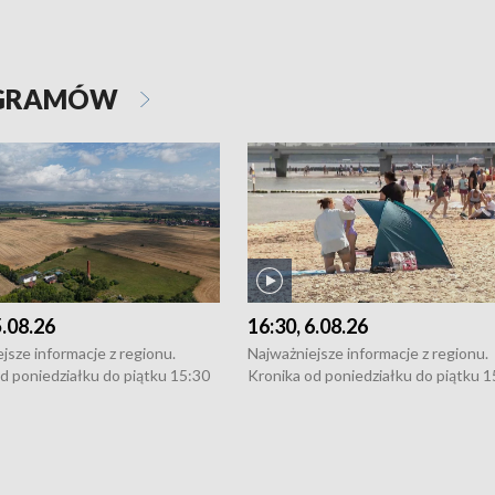
OGRAMÓW
5.08.26
16:30, 6.08.26
jsze informacje z regionu.
Najważniejsze informacje z regionu.
d poniedziałku do piątku 15:30
Kronika od poniedziałku do piątku 1
16:30 (+ rozmowa), 18:30, 21:30.
(flesz), 16:30 (+ rozmowa), 18:30, 21
y i święta 15:30 i 16:30
W weekendy i święta 15:30 i 16:30
8:30 i 21:30. Dziennikarze czekają
(flesz), 18:30 i 21:30. Dziennikarze c
a zgłoszenia: Szczecin - tel. 91-
na Państwa zgłoszenia: Szczecin - te
0, Koszalin - tel. 94-34-50-054,
4 8-10-400, Koszalin - tel. 94-34-50