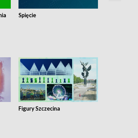
nia
Spięcie
Niedziałkow
Figury Szczecina