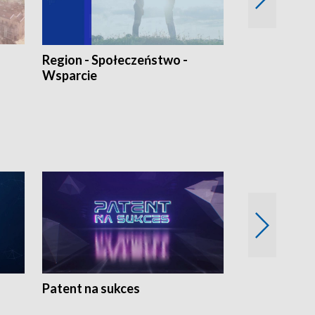
Region - Społeczeństwo -
Bez Barier
Wsparcie
Patent na sukces
Rolnictwo w 