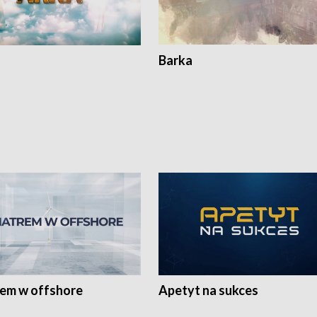
Barka
rem w offshore
Apetyt na sukces