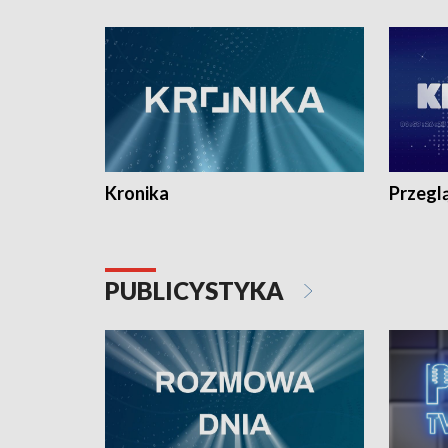
e-mail: kronika@tvp.pl.
e-mail: k
Kronika
Przegl
PUBLICYSTYKA