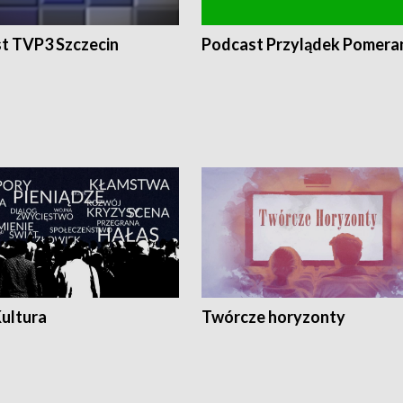
t TVP3 Szczecin
Podcast Przylądek Pomera
Kultura
Twórcze horyzonty