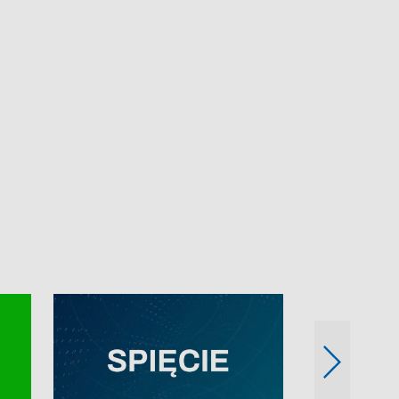
e-mail: kronika@tvp.pl.
e-mail: kronika@t