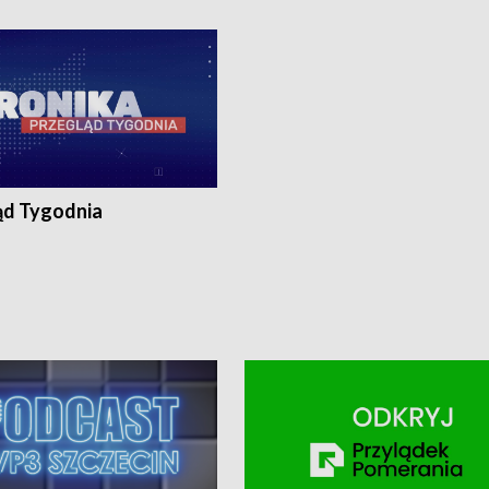
ronika@tvp.pl.
e-mail: kronika@tvp.pl.
ąd Tygodnia