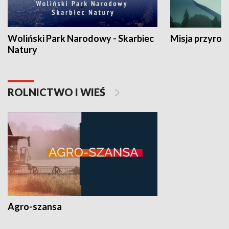
Woliński Park Narodowy - Skarbiec
Misja przyrod
Natury
ROLNICTWO I WIEŚ
Agro-szansa