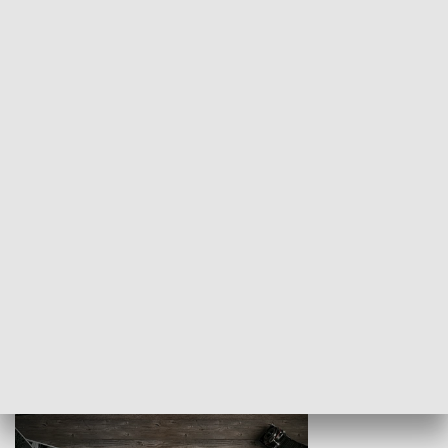
Z indeksem w ręku
Droga po suk
HISTORIA