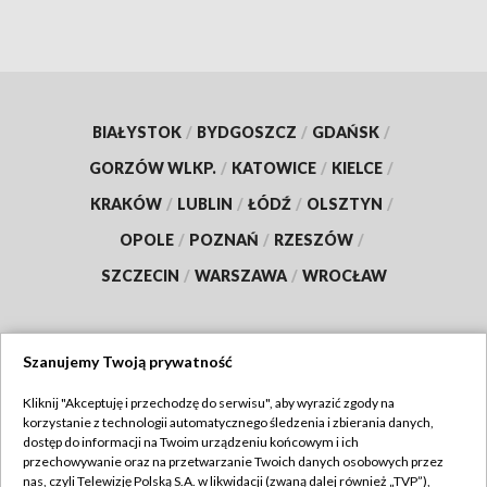
BIAŁYSTOK
/
BYDGOSZCZ
/
GDAŃSK
/
GORZÓW WLKP.
/
KATOWICE
/
KIELCE
/
KRAKÓW
/
LUBLIN
/
ŁÓDŹ
/
OLSZTYN
/
OPOLE
/
POZNAŃ
/
RZESZÓW
/
SZCZECIN
/
WARSZAWA
/
WROCŁAW
Szanujemy Twoją prywatność
Dołącz do nas:
Kliknij "Akceptuję i przechodzę do serwisu", aby wyrazić zgody na
korzystanie z technologii automatycznego śledzenia i zbierania danych,
TVP
dostęp do informacji na Twoim urządzeniu końcowym i ich
Abonament TVP
przechowywanie oraz na przetwarzanie Twoich danych osobowych przez
Regulamin TVP
nas, czyli Telewizję Polską S.A. w likwidacji (zwaną dalej również „TVP”),