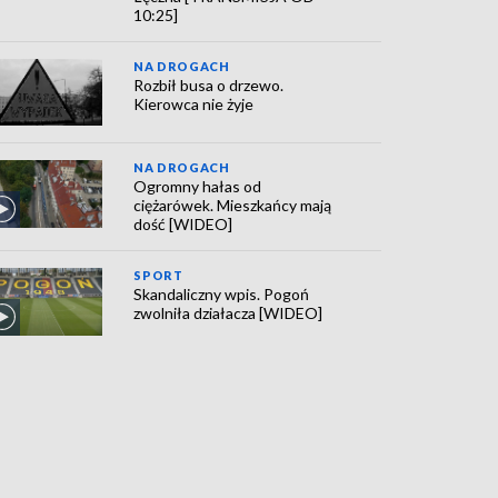
10:25]
NA DROGACH
Rozbił busa o drzewo.
Kierowca nie żyje
NA DROGACH
Ogromny hałas od
ciężarówek. Mieszkańcy mają
dość [WIDEO]
SPORT
Skandaliczny wpis. Pogoń
zwolniła działacza [WIDEO]