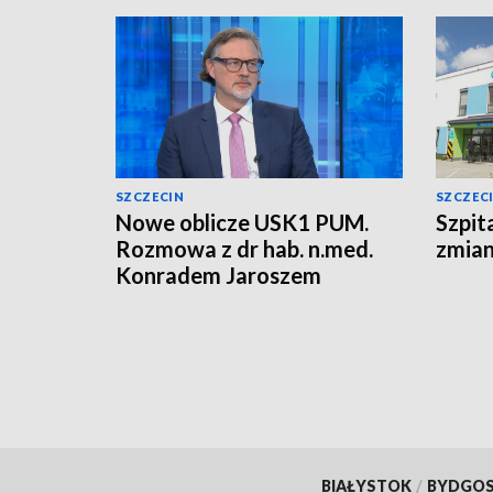
SZCZECIN
SZCZEC
Nowe oblicze USK1 PUM.
Szpit
Rozmowa z dr hab. n.med.
zmian
Konradem Jaroszem
BIAŁYSTOK
/
BYDGO