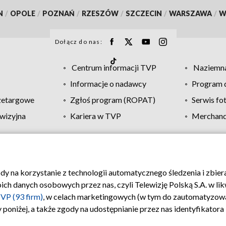
N
/
OPOLE
/
POZNAŃ
/
RZESZÓW
/
SZCZECIN
/
WARSZAWA
/
W
Dołącz do nas:
Centrum informacji TVP
Naziemna
Informacje o nadawcy
Program d
zetargowe
Zgłoś program (ROPAT)
Serwis fo
wizyjna
Kariera w TVP
Merchandi
Polityka prywatności
Moje zgody
Pomoc
Biuro re
ody na korzystanie z technologii automatycznego śledzenia i zbie
 danych osobowych przez nas, czyli Telewizję Polską S.A. w likw
VP (93 firm)
, w celach marketingowych (w tym do zautomatyzow
 poniżej, a także zgody na udostępnianie przez nas identyfikator