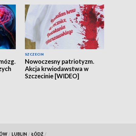
SZCZECIN
 mózg.
Nowoczesny patriotyzm.
zych
Akcja krwiodawstwa w
Szczecinie [WIDEO]
KÓW
/
LUBLIN
/
ŁÓDŹ
/