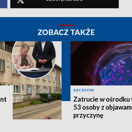
ZOBACZ TAKŻE
SZCZECIN
ont
Zatrucie w ośrodku
53 osoby z objawami
przyczynę