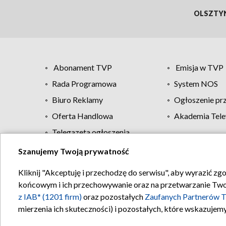
OLSZTY
Abonament TVP
Emisja w TVP
Rada Programowa
System NOS
Biuro Reklamy
Ogłoszenie pr
Oferta Handlowa
Akademia Tele
Telegazeta ogłoszenia
Szanujemy Twoją prywatność
Regulamin TVP
Kliknij "Akceptuję i przechodzę do serwisu", aby wyrazić zg
końcowym i ich przechowywanie oraz na przetwarzanie Twoich
z IAB* (1201 firm)
oraz pozostałych
Zaufanych Partnerów T
mierzenia ich skuteczności) i pozostałych, które wskazujemy