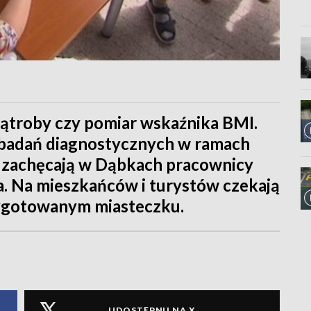
wątroby czy pomiar wskaźnika BMI.
 badań diagnostycznych w ramach
, zachęcają w Dąbkach pracownicy
 Na mieszkańców i turystów czekają
zygotowanym miasteczku.
UDOSTĘPNIJ NA X