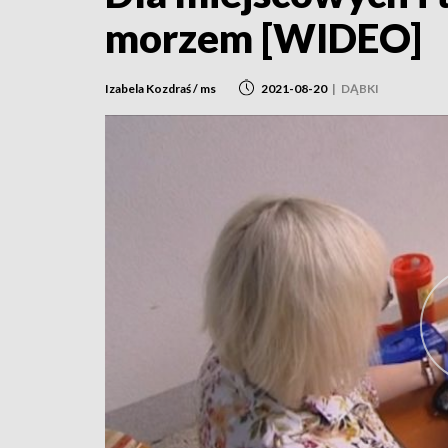
morzem [WIDEO]
Izabela Kozdraś / ms
2021-08-20
|
DĄBKI