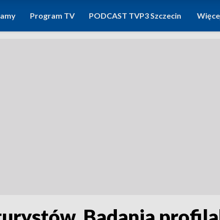
ramy
Program TV
PODCAST TVP3 Szczecin
Więce
turystów. Badania profil