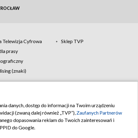
ROCŁAW
 Telewizja Cyfrowa
Sklep TVP
la prasy
tograficzny
sing (znaki)
klamy
Kontakt
rania danych, dostęp do informacji na Twoim urządzeniu
idacji (zwaną dalej również „TVP”),
Zaufanych Partnerów
anego dopasowania reklam do Twoich zainteresowań i
a PPID do Google.