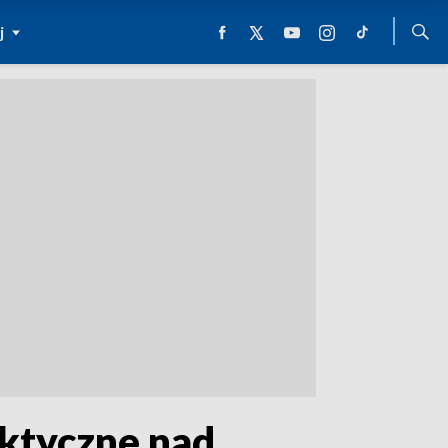
j
aktyczne nad