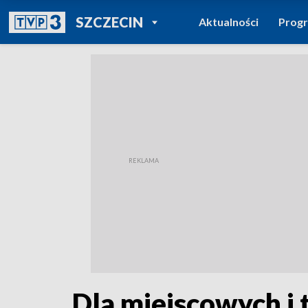
POWRÓT DO
SZCZECIN
Aktualności
Prog
TVP REGIONY
Dla miejscowych i 