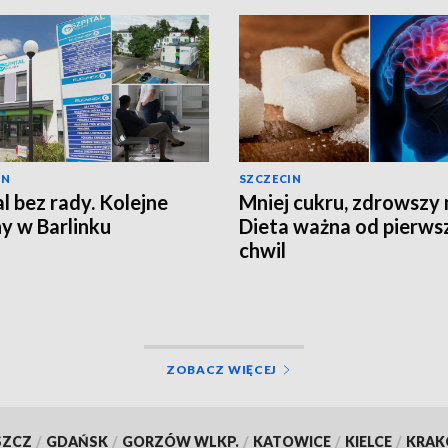
IN
SZCZECIN
al bez rady. Kolejne
Mniej cukru, zdrowszy
y w Barlinku
Dieta ważna od pierws
chwil
ZOBACZ WIĘCEJ
SZCZ
/
GDAŃSK
/
GORZÓW WLKP.
/
KATOWICE
/
KIELCE
/
KRA