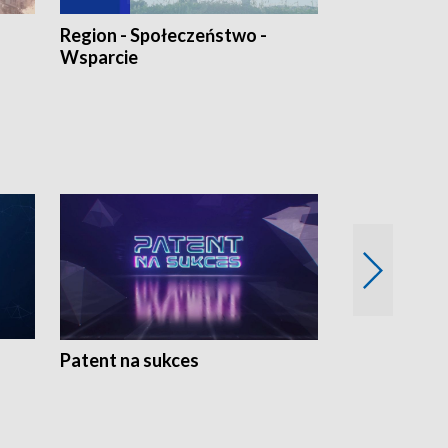
Region - Społeczeństwo -
Bez Barier
Wsparcie
Patent na sukces
Rolnictwo w 