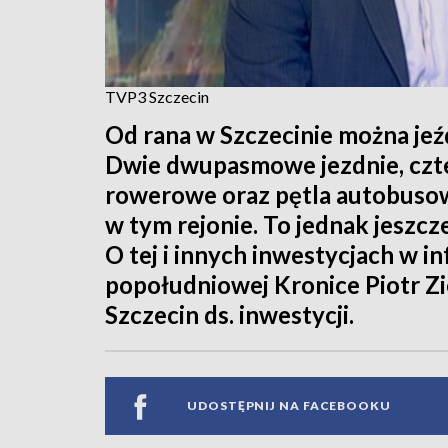
TVP3 Szczecin
Od rana w Szczecinie można jeź
Dwie dwupasmowe jezdnie, czter
rowerowe oraz pętla autobuso
w tym rejonie. To jednak jeszcze
O tej i innych inwestycjach w 
popołudniowej Kronice Piotr Zi
Szczecin ds. inwestycji.
UDOSTĘPNIJ NA FACEBOOKU