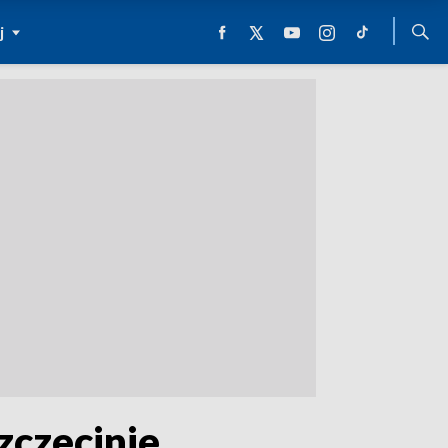
j
zczecinie.