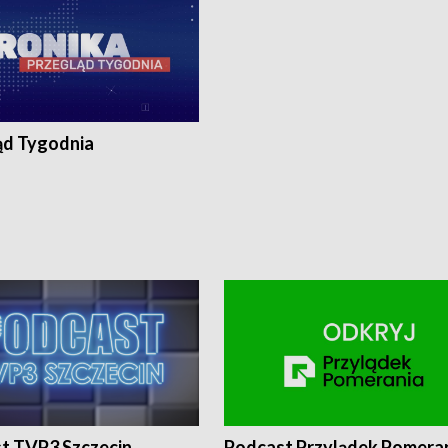
ąd Tygodnia
t TVP3 Szczecin
Podcast Przylądek Pomera