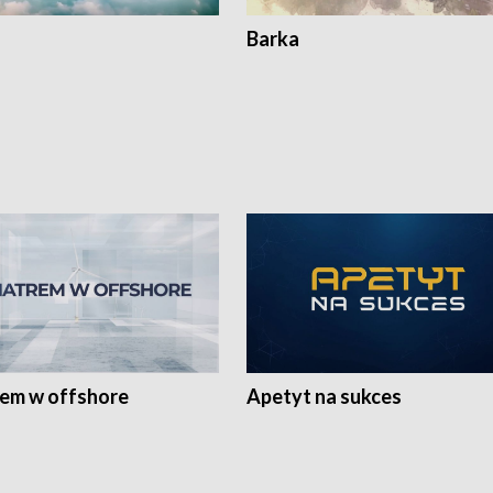
Barka
rem w offshore
Apetyt na sukces