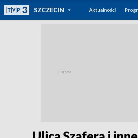
POWRÓT DO
SZCZECIN
Aktualności
Prog
TVP REGIONY
Ulica Szafera i in