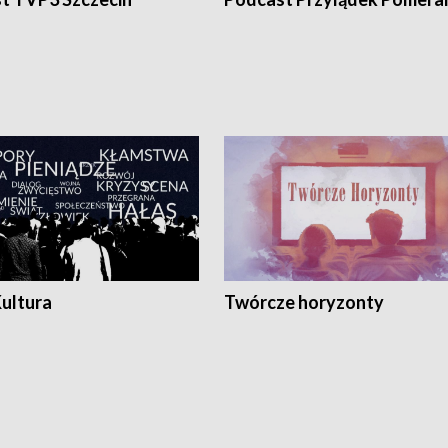
Kultura
Twórcze horyzonty