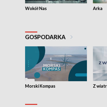
Wokół Nas
Arka
GOSPODARKA
Morski Kompas
Z wiat