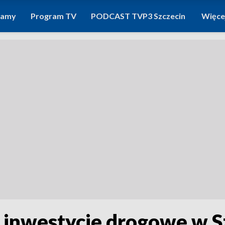
ramy
Program TV
PODCAST TVP3 Szczecin
Więce
ne inwestycje drogowe w S