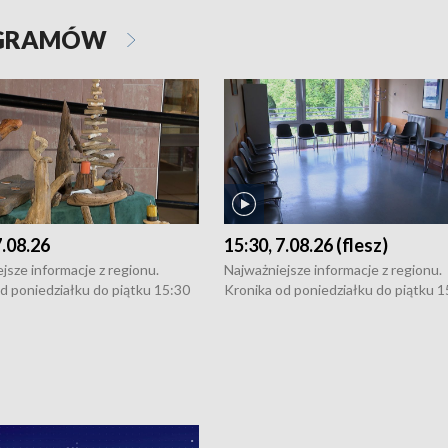
OGRAMÓW
7.08.26
15:30, 7.08.26 (flesz)
jsze informacje z regionu.
Najważniejsze informacje z regionu.
d poniedziałku do piątku 15:30
Kronika od poniedziałku do piątku 1
16:30 (+ rozmowa), 18:30, 21:30.
(flesz), 16:30 (+ rozmowa), 18:30, 21
y i święta 15:30 i 16:30
W weekendy i święta 15:30 i 16:30
8:30 i 21:30. Dziennikarze czekają
(flesz), 18:30 i 21:30. Dziennikarze c
a zgłoszenia: Szczecin - tel. 91-
na Państwa zgłoszenia: Szczecin - te
0, Koszalin - tel. 94-34-50-054,
4 8-10-400, Koszalin - tel. 94-34-50
ronika@tvp.pl.
e-mail: kronika@tvp.pl.