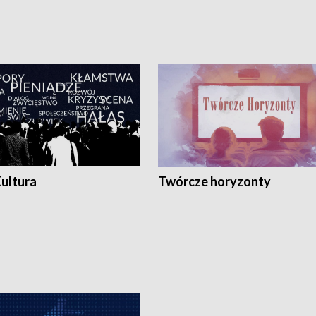
Kultura
Twórcze horyzonty