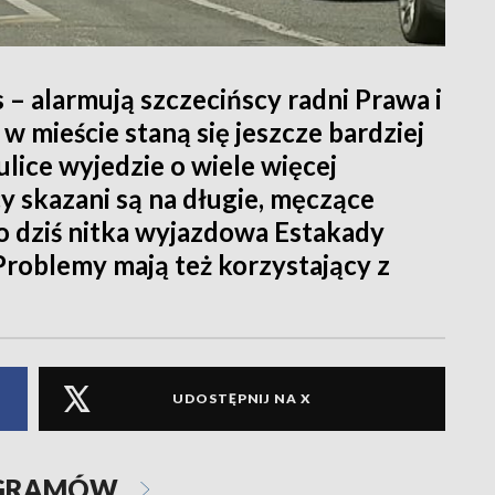
– alarmują szczecińscy radni Prawa i
 mieście staną się jeszcze bardziej
ulice wyjedzie o wiele więcej
 skazani są na długie, męczące
 bo dziś nitka wyjazdowa Estakady
Problemy mają też korzystający z
UDOSTĘPNIJ NA X
OGRAMÓW