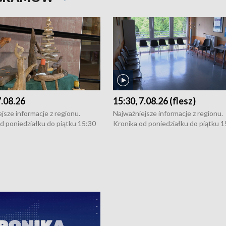
7.08.26
15:30, 7.08.26 (flesz)
jsze informacje z regionu.
Najważniejsze informacje z regionu.
d poniedziałku do piątku 15:30
Kronika od poniedziałku do piątku 1
16:30 (+ rozmowa), 18:30, 21:30.
(flesz), 16:30 (+ rozmowa), 18:30, 21
y i święta 15:30 i 16:30
W weekendy i święta 15:30 i 16:30
8:30 i 21:30. Dziennikarze czekają
(flesz), 18:30 i 21:30. Dziennikarze c
a zgłoszenia: Szczecin - tel. 91-
na Państwa zgłoszenia: Szczecin - te
0, Koszalin - tel. 94-34-50-054,
4 8-10-400, Koszalin - tel. 94-34-50
ronika@tvp.pl.
e-mail: kronika@tvp.pl.