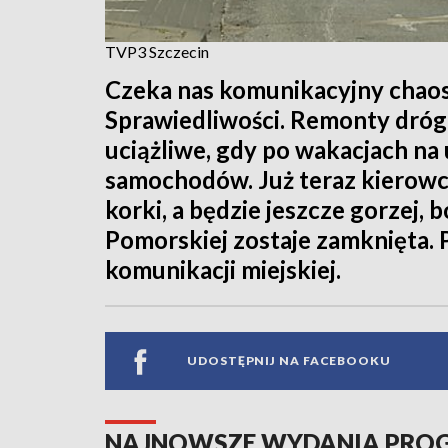
TVP3 Szczecin
Czeka nas komunikacyjny chaos 
Sprawiedliwości. Remonty dróg w
uciążliwe, gdy po wakacjach na 
samochodów. Już teraz kierowcy
korki, a będzie jeszcze gorzej,
Pomorskiej zostaje zamknięta. 
komunikacji miejskiej.
UDOSTĘPNIJ NA FACEBOOKU
NAJNOWSZE WYDANIA PR