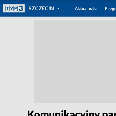
POWRÓT DO
SZCZECIN
Aktualności
Prog
TVP REGIONY
Komunikacyjny para