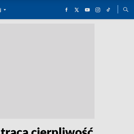
j
tracą cierpliwość