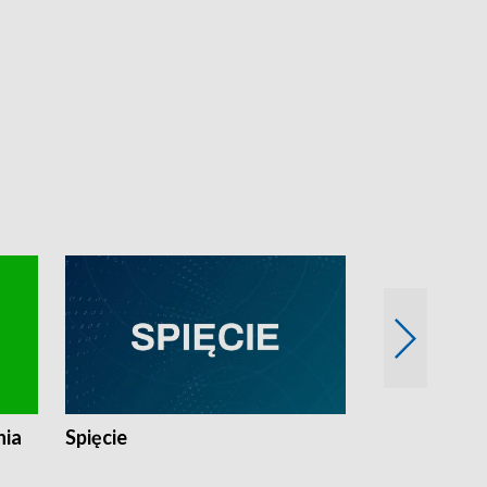
nia
Spięcie
Niedziałkow