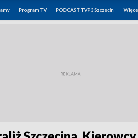
ramy
Program TV
PODCAST TVP3 Szczecin
Więce
liż Szczecina. Kierowcy 