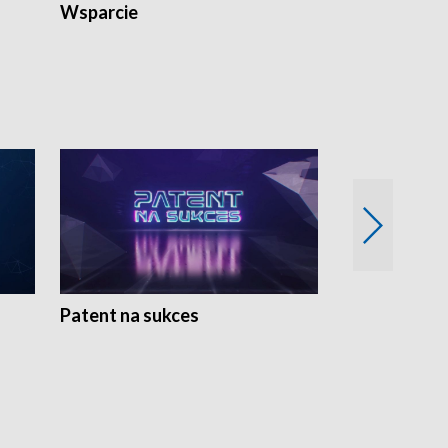
Wsparcie
Patent na sukces
Rolnictwo w 