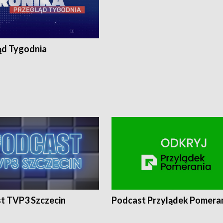
ąd Tygodnia
t TVP3 Szczecin
Podcast Przylądek Pomera