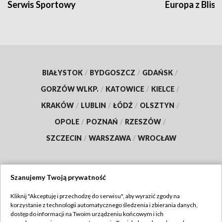
Serwis Sportowy
Europa z Blisk
BIAŁYSTOK
/
BYDGOSZCZ
/
GDAŃSK
/
GORZÓW WLKP.
/
KATOWICE
/
KIELCE
/
KRAKÓW
/
LUBLIN
/
ŁÓDŹ
/
OLSZTYN
/
OPOLE
/
POZNAŃ
/
RZESZÓW
/
SZCZECIN
/
WARSZAWA
/
WROCŁAW
Szanujemy Twoją prywatność
Dołącz do nas:
Kliknij "Akceptuję i przechodzę do serwisu", aby wyrazić zgody na
korzystanie z technologii automatycznego śledzenia i zbierania danych,
TVP
dostęp do informacji na Twoim urządzeniu końcowym i ich