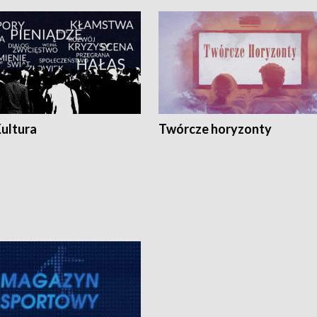
Kultura
Twórcze horyzonty