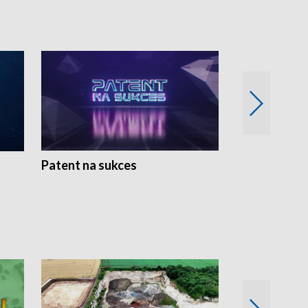
Patent na sukces
Rolnictwo w 