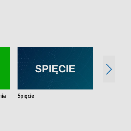
nia
Spięcie
Niedziałkow