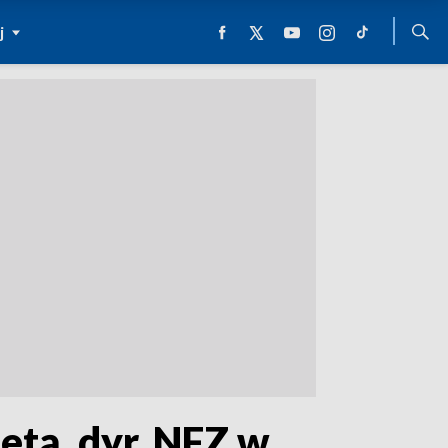
j
tą, dyr. NFZ w