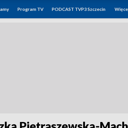
ramy
Program TV
PODCAST TVP3 Szczecin
Więce
ką Pietraszewską-Mache