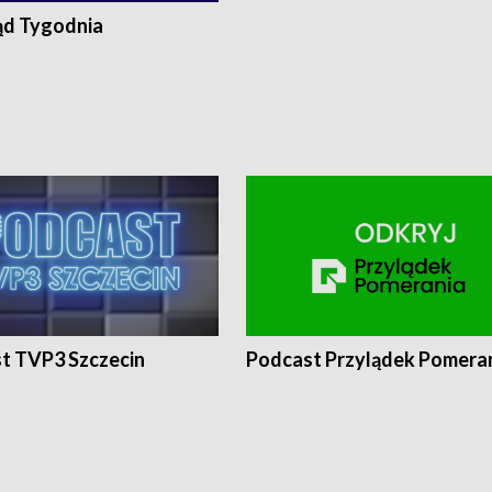
ąd Tygodnia
t TVP3 Szczecin
Podcast Przylądek Pomera