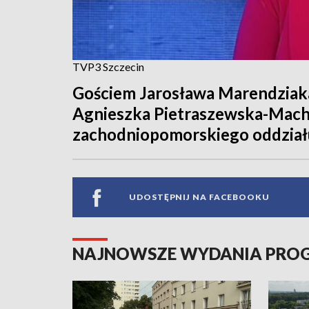
TVP3 Szczecin
Gościem Jarosława Marendziaka
Agnieszka Pietraszewska-Mach
zachodniopomorskiego oddzia
UDOSTĘPNIJ NA FACEBOOKU
NAJNOWSZE WYDANIA PR