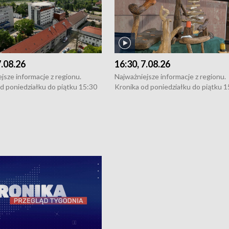
7.08.26
16:30, 7.08.26
jsze informacje z regionu.
Najważniejsze informacje z regionu.
d poniedziałku do piątku 15:30
Kronika od poniedziałku do piątku 1
16:30 (+ rozmowa), 18:30, 21:30.
(flesz), 16:30 (+ rozmowa), 18:30, 21
y i święta 15:30 i 16:30
W weekendy i święta 15:30 i 16:30
8:30 i 21:30. Dziennikarze czekają
(flesz), 18:30 i 21:30. Dziennikarze c
a zgłoszenia: Szczecin - tel. 91-
na Państwa zgłoszenia: Szczecin - te
0, Koszalin - tel. 94-34-50-054,
4 8-10-400, Koszalin - tel. 94-34-50
ronika@tvp.pl.
e-mail: kronika@tvp.pl.