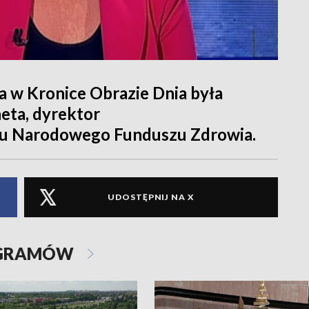
 w Kronice Obrazie Dnia była
eta, dyrektor
łu Narodowego Funduszu Zdrowia.
UDOSTĘPNIJ NA X
OGRAMÓW