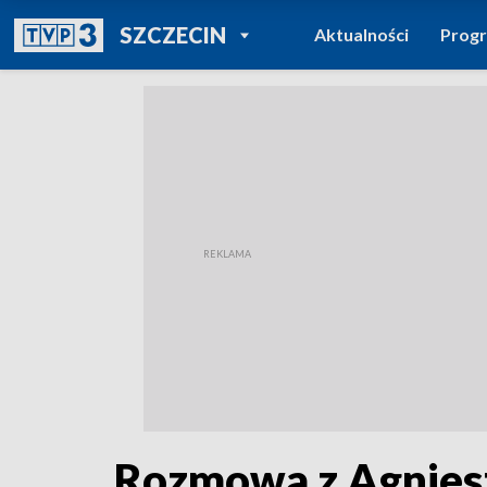
POWRÓT DO
SZCZECIN
Aktualności
Prog
TVP REGIONY
Rozmowa z Agniesz