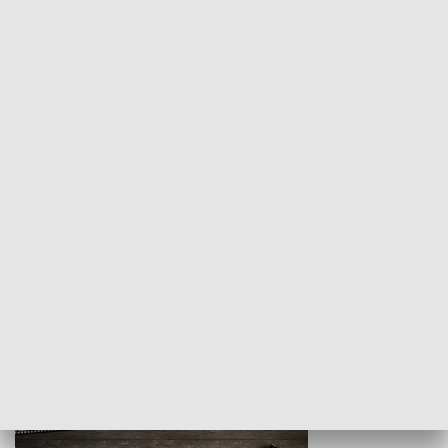
Z indeksem w ręku
Droga po suk
HISTORIA