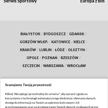
Serwis Sportowy
Europa z Blisk
BIAŁYSTOK
/
BYDGOSZCZ
/
GDAŃSK
/
GORZÓW WLKP.
/
KATOWICE
/
KIELCE
/
KRAKÓW
/
LUBLIN
/
ŁÓDŹ
/
OLSZTYN
/
OPOLE
/
POZNAŃ
/
RZESZÓW
/
SZCZECIN
/
WARSZAWA
/
WROCŁAW
Szanujemy Twoją prywatność
Dołącz do nas:
Kliknij "Akceptuję i przechodzę do serwisu", aby wyrazić zgody na
korzystanie z technologii automatycznego śledzenia i zbierania danych,
TVP
dostęp do informacji na Twoim urządzeniu końcowym i ich
Abonament TVP
przechowywanie oraz na przetwarzanie Twoich danych osobowych przez