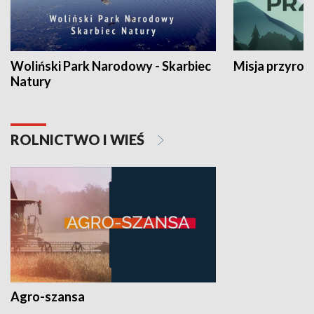
Woliński Park Narodowy - Skarbiec
Misja przyrod
Natury
ROLNICTWO I WIEŚ
Agro-szansa