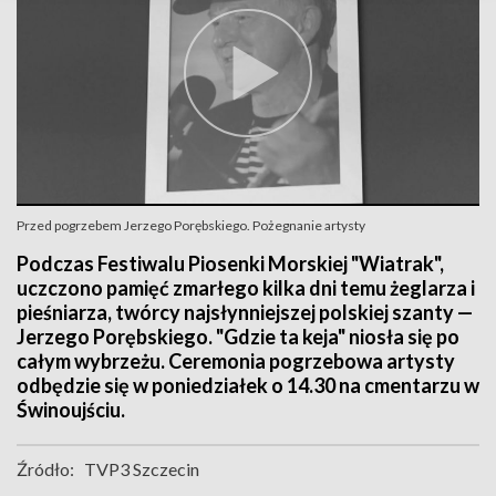
Przed pogrzebem Jerzego Porębskiego. Pożegnanie artysty
Podczas Festiwalu Piosenki Morskiej "Wiatrak",
uczczono pamięć zmarłego kilka dni temu żeglarza i
pieśniarza, twórcy najsłynniejszej polskiej szanty —
Jerzego Porębskiego. "Gdzie ta keja" niosła się po
całym wybrzeżu. Ceremonia pogrzebowa artysty
odbędzie się w poniedziałek o 14.30 na cmentarzu w
Świnoujściu.
Źródło:
TVP3 Szczecin