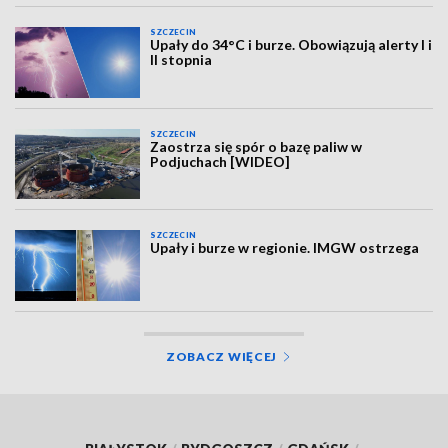
SZCZECIN
Upały do 34°C i burze. Obowiązują alerty I i
II stopnia
SZCZECIN
Zaostrza się spór o bazę paliw w
Podjuchach [WIDEO]
SZCZECIN
Upały i burze w regionie. IMGW ostrzega
ZOBACZ WIĘCEJ