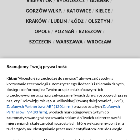
BIAŁYSTOK
/
BYDGOSZCZ
/
GDAŃSK
/
GORZÓW WLKP.
/
KATOWICE
/
KIELCE
/
KRAKÓW
/
LUBLIN
/
ŁÓDŹ
/
OLSZTYN
/
OPOLE
/
POZNAŃ
/
RZESZÓW
/
SZCZECIN
/
WARSZAWA
/
WROCŁAW
Szanujemy Twoją prywatność
Dołącz do nas:
Kliknij "Akceptuję i przechodzę do serwisu", aby wyrazić zgody na
korzystanie z technologii automatycznego śledzenia i zbierania danych,
TVP
dostęp do informacji na Twoim urządzeniu końcowym i ich
Abonament TVP
przechowywanie oraz na przetwarzanie Twoich danych osobowych przez
Regulamin TVP
nas, czyli Telewizję Polską S.A. w likwidacji (zwaną dalej również „TVP”),
Emisja w TVP
Polityka prywatności
Zaufanych Partnerów z IAB* (1201 firm)
oraz pozostałych
Zaufanych
Partnerów TVP (93 firm)
, w celach marketingowych (w tym do
Centrum informacji TVP
Moje zgody
zautomatyzowanego dopasowania reklam do Twoich zainteresowań i
mierzenia ich skuteczności) i pozostałych, które wskazujemy poniżej, a
Naziemna Telewizja Cyfrowa
Pomoc
także zgody na udostępnianie przez nas identyfikatora PPID do Google.
Sklep TVP
Biuro reklamy