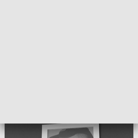
POWRÓT DO
SZCZECIN
TVP REGIONY
Przed pogrzebem Jerzego Porębskiego.
Pożegnanie artysty [WIDEO]
2021-08-23
Karolina Skiba / ms