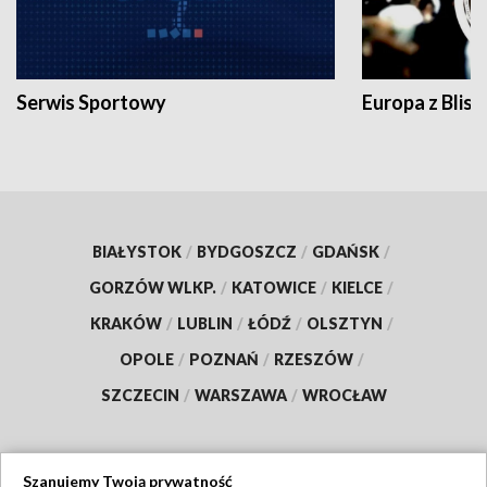
Serwis Sportowy
Europa z Blisk
BIAŁYSTOK
/
BYDGOSZCZ
/
GDAŃSK
/
GORZÓW WLKP.
/
KATOWICE
/
KIELCE
/
KRAKÓW
/
LUBLIN
/
ŁÓDŹ
/
OLSZTYN
/
OPOLE
/
POZNAŃ
/
RZESZÓW
/
SZCZECIN
/
WARSZAWA
/
WROCŁAW
Szanujemy Twoją prywatność