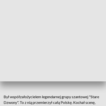
biesiadzie żeglarskiej nie mogło zabraknąć Keji.
Najsłynniejsza polska szanta powstała na początku lat 70. w
barze mlecznym. Jej autor pił wtedy zbożową kawę z
mlekiem i tęsknił za morskimi przygodami. Pierwsze wersy
zapisał na serwetce, a potem jego piosenkę śpiewały
wszystkie pokolenia żeglarzy.
- W Jurku dominował uśmiech, taka
pogoda ducha, pogoda życia. Widział świat
niekoniecznie przez różowe okulary, ale
był mistrzem w wykorzystywaniu każdej
chwili - wspomina Marek Szurawski, lider
zespołu Stare Dzwony.
Był współzałożycielem legendarnej grupy szantowej "Stare
Dzwony". To z nią przemierzył całą Polskę. Kochał scenę,