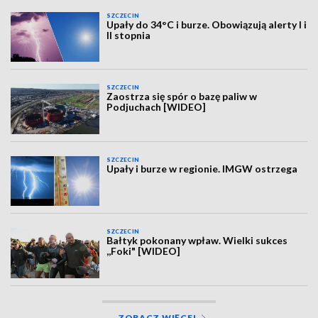
SZCZECIN
Upały do 34°C i burze. Obowiązują alerty I i
II stopnia
SZCZECIN
Zaostrza się spór o bazę paliw w
Podjuchach [WIDEO]
SZCZECIN
Upały i burze w regionie. IMGW ostrzega
SZCZECIN
Bałtyk pokonany wpław. Wielki sukces
,,Foki" [WIDEO]
ZOBACZ WIĘCEJ