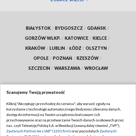
BIAŁYSTOK
/
BYDGOSZCZ
/
GDAŃSK
/
GORZÓW WLKP.
/
KATOWICE
/
KIELCE
/
KRAKÓW
/
LUBLIN
/
ŁÓDŹ
/
OLSZTYN
/
OPOLE
/
POZNAŃ
/
RZESZÓW
/
SZCZECIN
/
WARSZAWA
/
WROCŁAW
Szanujemy Twoją prywatność
Dołącz do nas:
Kliknij "Akceptuję i przechodzę do serwisu", aby wyrazić zgody na
korzystanie z technologii automatycznego śledzenia i zbierania danych,
TVP
dostęp do informacji na Twoim urządzeniu końcowym i ich
Abonament TVP
przechowywanie oraz na przetwarzanie Twoich danych osobowych przez
Regulamin TVP
nas, czyli Telewizję Polską S.A. w likwidacji (zwaną dalej również „TVP”),
Emisja w TVP
Polityka prywatności
Zaufanych Partnerów z IAB* (1201 firm)
oraz pozostałych
Zaufanych