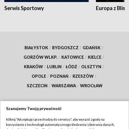
Serwis Sportowy
Europa z Blisk
BIAŁYSTOK
/
BYDGOSZCZ
/
GDAŃSK
/
GORZÓW WLKP.
/
KATOWICE
/
KIELCE
/
KRAKÓW
/
LUBLIN
/
ŁÓDŹ
/
OLSZTYN
/
OPOLE
/
POZNAŃ
/
RZESZÓW
/
SZCZECIN
/
WARSZAWA
/
WROCŁAW
Szanujemy Twoją prywatność
Dołącz do nas:
Kliknij "Akceptuję i przechodzę do serwisu", aby wyrazić zgody na
korzystanie z technologii automatycznego śledzenia i zbierania danych,
TVP