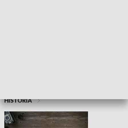
NAUKA I EDUKACJA
Z indeksem w ręku
Droga po suk
HISTORIA