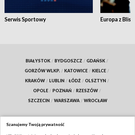
Serwis Sportowy
Europa z Blisk
BIAŁYSTOK
/
BYDGOSZCZ
/
GDAŃSK
/
GORZÓW WLKP.
/
KATOWICE
/
KIELCE
/
KRAKÓW
/
LUBLIN
/
ŁÓDŹ
/
OLSZTYN
/
OPOLE
/
POZNAŃ
/
RZESZÓW
/
SZCZECIN
/
WARSZAWA
/
WROCŁAW
Szanujemy Twoją prywatność
Dołącz do nas: