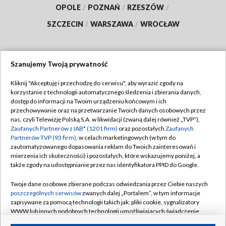
OPOLE
/
POZNAŃ
/
RZESZÓW
/
SZCZECIN
/
WARSZAWA
/
WROCŁAW
Szanujemy Twoją prywatność
Dołącz do nas:
Kliknij "Akceptuję i przechodzę do serwisu", aby wyrazić zgody na
korzystanie z technologii automatycznego śledzenia i zbierania danych,
TVP
dostęp do informacji na Twoim urządzeniu końcowym i ich
Abonament TVP
przechowywanie oraz na przetwarzanie Twoich danych osobowych przez
Regulamin TVP
nas, czyli Telewizję Polską S.A. w likwidacji (zwaną dalej również „TVP”),
Emisja w TVP
Polityka prywatności
Zaufanych Partnerów z IAB* (1201 firm)
oraz pozostałych
Zaufanych
Partnerów TVP (93 firm)
, w celach marketingowych (w tym do
Centrum informacji TVP
Moje zgody
zautomatyzowanego dopasowania reklam do Twoich zainteresowań i
mierzenia ich skuteczności) i pozostałych, które wskazujemy poniżej, a
Naziemna Telewizja Cyfrowa
Pomoc
także zgody na udostępnianie przez nas identyfikatora PPID do Google.
Sklep TVP
Biuro reklamy
Twoje dane osobowe zbierane podczas odwiedzania przez Ciebie naszych
Rada Programowa
Kontakt
poszczególnych serwisów
zwanych dalej „Portalem”, w tym informacje
zapisywane za pomocą technologii takich jak: pliki cookie, sygnalizatory
System NOS
WWW lub innych podobnych technologii umożliwiających świadczenie
dopasowanych i bezpiecznych usług, personalizację treści oraz reklam,
Informacje o nadawcy
Kanały