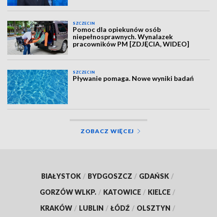
SZCZECIN
Pomoc dla opiekunów osób
niepełnosprawnych. Wynalazek
pracowników PM [ZDJĘCIA, WIDEO]
SZCZECIN
Pływanie pomaga. Nowe wyniki badań
ZOBACZ WIĘCEJ
BIAŁYSTOK
/
BYDGOSZCZ
/
GDAŃSK
/
GORZÓW WLKP.
/
KATOWICE
/
KIELCE
/
KRAKÓW
/
LUBLIN
/
ŁÓDŹ
/
OLSZTYN
/