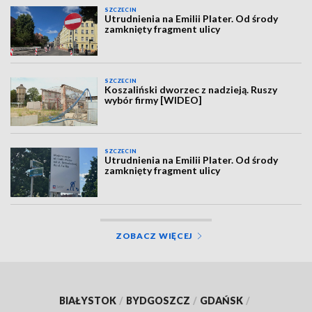
SZCZECIN
Utrudnienia na Emilii Plater. Od środy
zamknięty fragment ulicy
SZCZECIN
Koszaliński dworzec z nadzieją. Ruszy
wybór firmy [WIDEO]
SZCZECIN
Utrudnienia na Emilii Plater. Od środy
zamknięty fragment ulicy
ZOBACZ WIĘCEJ
BIAŁYSTOK
/
BYDGOSZCZ
/
GDAŃSK
/