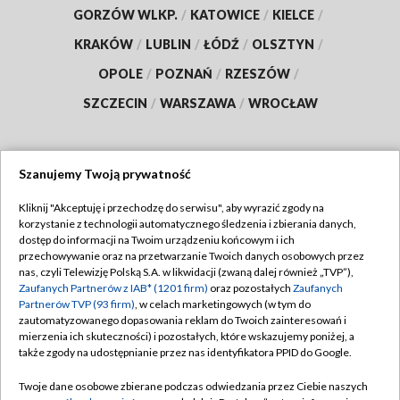
GORZÓW WLKP.
/
KATOWICE
/
KIELCE
/
KRAKÓW
/
LUBLIN
/
ŁÓDŹ
/
OLSZTYN
/
OPOLE
/
POZNAŃ
/
RZESZÓW
/
SZCZECIN
/
WARSZAWA
/
WROCŁAW
Szanujemy Twoją prywatność
Dołącz do nas:
Kliknij "Akceptuję i przechodzę do serwisu", aby wyrazić zgody na
korzystanie z technologii automatycznego śledzenia i zbierania danych,
TVP
dostęp do informacji na Twoim urządzeniu końcowym i ich
Abonament TVP
przechowywanie oraz na przetwarzanie Twoich danych osobowych przez
Regulamin TVP
nas, czyli Telewizję Polską S.A. w likwidacji (zwaną dalej również „TVP”),
Emisja w TVP
Polityka prywatności
Zaufanych Partnerów z IAB* (1201 firm)
oraz pozostałych
Zaufanych
Partnerów TVP (93 firm)
, w celach marketingowych (w tym do
Centrum informacji TVP
Moje zgody
zautomatyzowanego dopasowania reklam do Twoich zainteresowań i
mierzenia ich skuteczności) i pozostałych, które wskazujemy poniżej, a
Naziemna Telewizja Cyfrowa
Pomoc
także zgody na udostępnianie przez nas identyfikatora PPID do Google.
Sklep TVP
Biuro reklamy
Twoje dane osobowe zbierane podczas odwiedzania przez Ciebie naszych
Rada Programowa