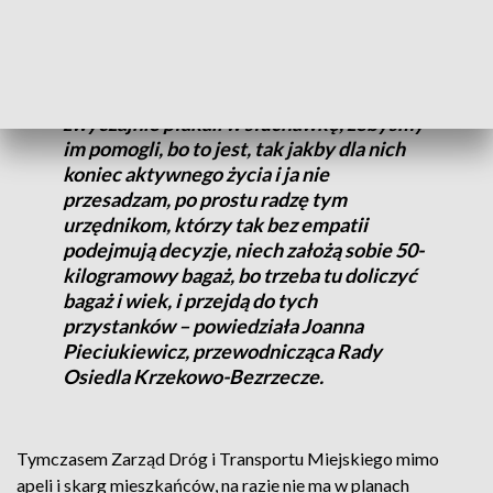
szukają u radnych.
– Telefon mi się grzał, ludzie płakali,
zwyczajnie płakali w słuchawkę, żebyśmy
im pomogli, bo to jest, tak jakby dla nich
koniec aktywnego życia i ja nie
przesadzam, po prostu radzę tym
urzędnikom, którzy tak bez empatii
podejmują decyzje, niech założą sobie 50-
kilogramowy bagaż, bo trzeba tu doliczyć
bagaż i wiek, i przejdą do tych
przystanków – powiedziała Joanna
Pieciukiewicz, przewodnicząca Rady
Osiedla Krzekowo-Bezrzecze.
Tymczasem Zarząd Dróg i Transportu Miejskiego mimo
apeli i skarg mieszkańców, na razie nie ma w planach