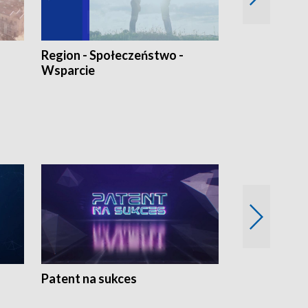
Region - Społeczeństwo -
Bez Barier
Wsparcie
Patent na sukces
Rolnictwo w 