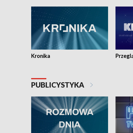
e-mail: kronika@tvp.pl.
e-mail: k
Kronika
Przegl
PUBLICYSTYKA