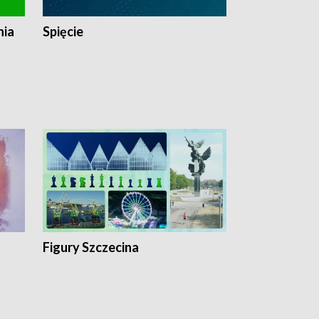
nia
Spięcie
Niedziałkow
Figury Szczecina