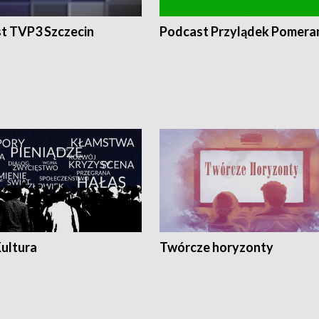
t TVP3 Szczecin
Podcast Przylądek Pomera
Kultura
Twórcze horyzonty