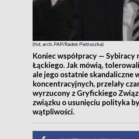
(fot. arch. PAP/Radek Pietruszka)
Koniec współpracy — Sybiracy n
Łąckiego. Jak mówią, tolerowali 
ale jego ostatnie skandaliczne
koncentracyjnych, przelały cza
wyrzucony z Gryfickiego Związ
związku o usunięciu polityka b
wątpliwości.