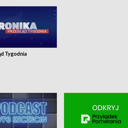
ronika@tvp.pl.
e-mail: kronika@tvp.pl.
ąd Tygodnia