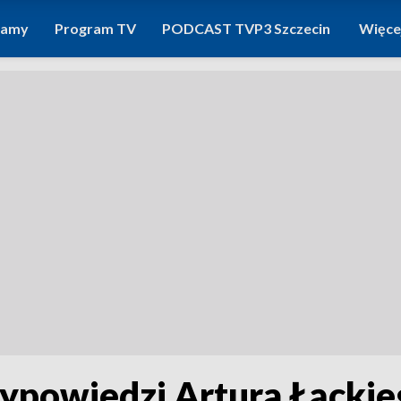
ramy
Program TV
PODCAST TVP3 Szczecin
Więce
wypowiedzi Artura Łąckie