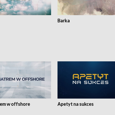
Barka
rem w offshore
Apetyt na sukces