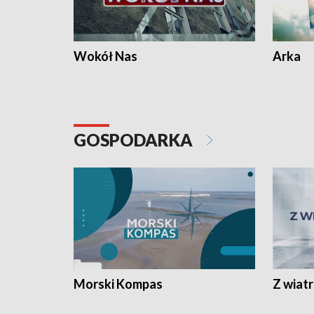
Wokół Nas
Arka
GOSPODARKA
Morski Kompas
Z wiat