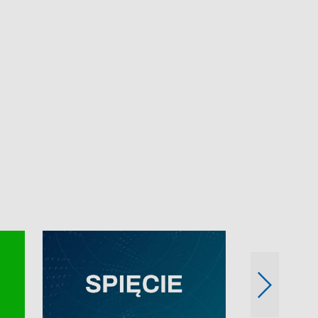
e-mail: kronika@tvp.pl.
e-mail: kronika@t