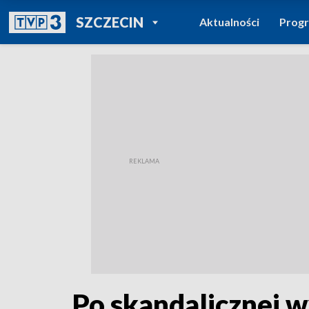
POWRÓT DO
SZCZECIN
Aktualności
Prog
TVP REGIONY
Po skandalicznej 