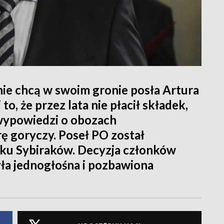
ie chcą w swoim gronie posła Artura
to, że przez lata nie płacił składek,
 wypowiedzi o obozach
rę goryczy. Poseł PO został
ku Sybiraków. Decyzja członków
yła jednogłośna i pozbawiona