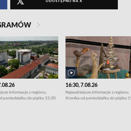
UDOSTĘPNIJ NA X
OGRAMÓW
7.08.26
16:30, 7.08.26
jsze informacje z regionu.
Najważniejsze informacje z regionu.
d poniedziałku do piątku 15:30
Kronika od poniedziałku do piątku 1
16:30 (+ rozmowa), 18:30, 21:30.
(flesz), 16:30 (+ rozmowa), 18:30, 21
y i święta 15:30 i 16:30
W weekendy i święta 15:30 i 16:30
8:30 i 21:30. Dziennikarze czekają
(flesz), 18:30 i 21:30. Dziennikarze c
a zgłoszenia: Szczecin - tel. 91-
na Państwa zgłoszenia: Szczecin - te
0, Koszalin - tel. 94-34-50-054,
4 8-10-400, Koszalin - tel. 94-34-50