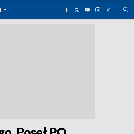
j
go. Poseł PO