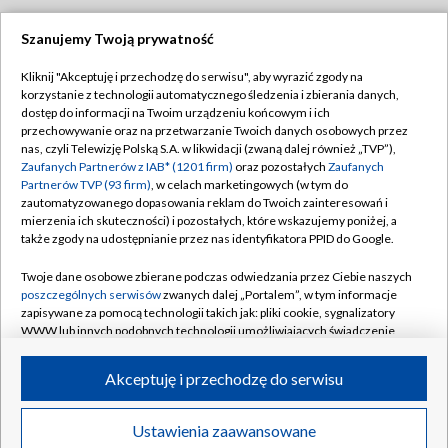
Szanujemy Twoją prywatność
Dołącz do nas:
Kliknij "Akceptuję i przechodzę do serwisu", aby wyrazić zgody na
korzystanie z technologii automatycznego śledzenia i zbierania danych,
TVP
dostęp do informacji na Twoim urządzeniu końcowym i ich
Abonament TVP
przechowywanie oraz na przetwarzanie Twoich danych osobowych przez
Regulamin TVP
nas, czyli Telewizję Polską S.A. w likwidacji (zwaną dalej również „TVP”),
Emisja w TVP
Polityka prywatności
Zaufanych Partnerów z IAB* (1201 firm)
oraz pozostałych
Zaufanych
Partnerów TVP (93 firm)
, w celach marketingowych (w tym do
Centrum informacji TVP
Moje zgody
zautomatyzowanego dopasowania reklam do Twoich zainteresowań i
mierzenia ich skuteczności) i pozostałych, które wskazujemy poniżej, a
Naziemna Telewizja Cyfrowa
Pomoc
także zgody na udostępnianie przez nas identyfikatora PPID do Google.
Sklep TVP
Biuro reklamy
Twoje dane osobowe zbierane podczas odwiedzania przez Ciebie naszych
Rada Programowa
Kontakt
poszczególnych serwisów
zwanych dalej „Portalem”, w tym informacje
zapisywane za pomocą technologii takich jak: pliki cookie, sygnalizatory
System NOS
WWW lub innych podobnych technologii umożliwiających świadczenie
dopasowanych i bezpiecznych usług, personalizację treści oraz reklam,
Informacje o nadawcy
Kanały
udostępnianie funkcji mediów społecznościowych oraz analizowanie
Akceptuję i przechodzę do serwisu
ruchu w Internecie.
Program dla prasy
©2026 Telewizja Polska S.A. w likwidacji
Biuro Reklamy
Twoje dane osobowe zbierane podczas odwiedzania przez Ciebie
Ustawienia zaawansowane
poszczególnych serwisów
na Portalu, takie jak adresy IP, identyfikatory