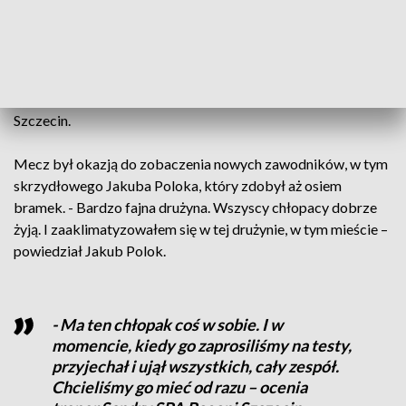
spotkali się we własnej hali. I wygrali 38:28, choć nie bez
problemów. - Założenie było, że mamy grać lepiej w obronie,
bliżej siebie. Pierwsza połowa — każdy grał sam. I tych
bramek dużo straciliśmy. W drugiej to wyglądało o niebo
lepiej – ocenia Łukasz Gierak, zawodnik Sandry SPA Pogoni
Szczecin.
Mecz był okazją do zobaczenia nowych zawodników, w tym
skrzydłowego Jakuba Poloka, który zdobył aż osiem
bramek. - Bardzo fajna drużyna. Wszyscy chłopacy dobrze
żyją. I zaaklimatyzowałem się w tej drużynie, w tym mieście –
powiedział Jakub Polok.
- Ma ten chłopak coś w sobie. I w
momencie, kiedy go zaprosiliśmy na testy,
przyjechał i ujął wszystkich, cały zespół.
Chcieliśmy go mieć od razu – ocenia