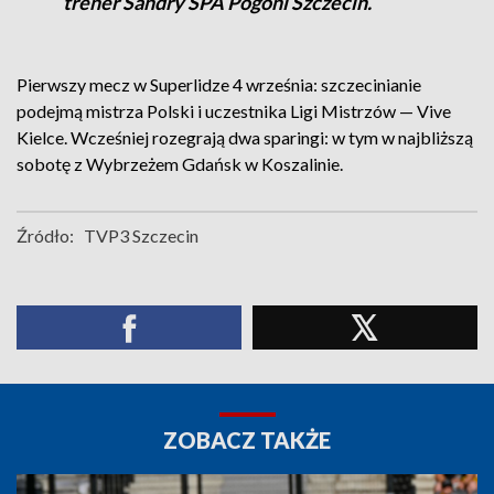
trener Sandry SPA Pogoni Szczecin.
Pierwszy mecz w Superlidze 4 września: szczecinianie
podejmą mistrza Polski i uczestnika Ligi Mistrzów — Vive
Kielce. Wcześniej rozegrają dwa sparingi: w tym w najbliższą
sobotę z Wybrzeżem Gdańsk w Koszalinie.
Źródło:
TVP3 Szczecin
ZOBACZ TAKŻE