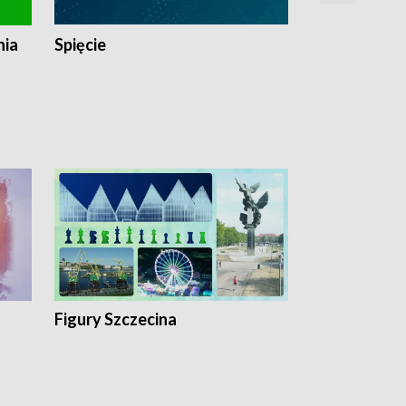
nia
Spięcie
Niedziałkow
Figury Szczecina