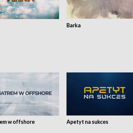
Barka
rem w offshore
Apetyt na sukces