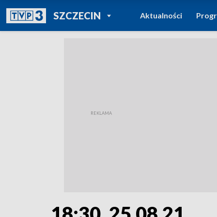
POWRÓT DO
SZCZECIN
Aktualności
Prog
TVP REGIONY
18:30, 25.08.21