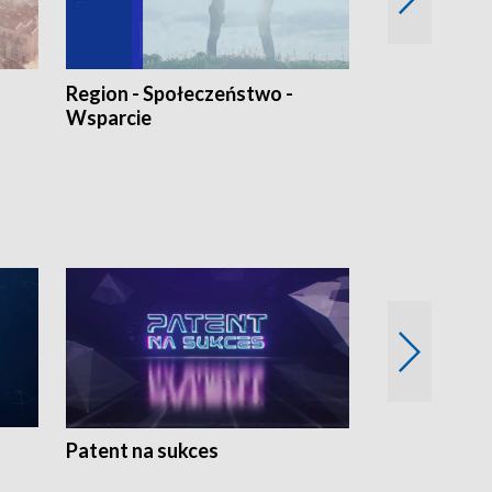
Region - Społeczeństwo -
Bez Barier
Wsparcie
Patent na sukces
Rolnictwo w 