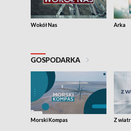
Wokół Nas
Arka
GOSPODARKA
Morski Kompas
Z wiat