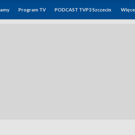
ramy
Program TV
PODCAST TVP3 Szczecin
Więce