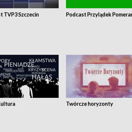
t TVP3 Szczecin
Podcast Przylądek Pomera
Kultura
Twórcze horyzonty