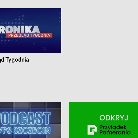
ronika@tvp.pl.
e-mail: kronika@tvp.pl.
ąd Tygodnia