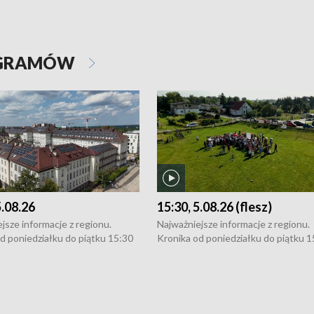
OGRAMÓW
5.08.26
15:30, 5.08.26 (flesz)
jsze informacje z regionu.
Najważniejsze informacje z regionu.
d poniedziałku do piątku 15:30
Kronika od poniedziałku do piątku 1
16:30 (+ rozmowa), 18:30, 21:30.
(flesz), 16:30 (+ rozmowa), 18:30, 21
y i święta 15:30 i 16:30
W weekendy i święta 15:30 i 16:30
8:30 i 21:30. Dziennikarze czekają
(flesz), 18:30 i 21:30. Dziennikarze c
a zgłoszenia: Szczecin - tel. 91-
na Państwa zgłoszenia: Szczecin - te
0, Koszalin - tel. 94-34-50-054,
4 8-10-400, Koszalin - tel. 94-34-50