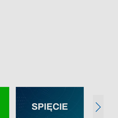
e-mail: kronika@tvp.pl.
e-mail: kronika@t