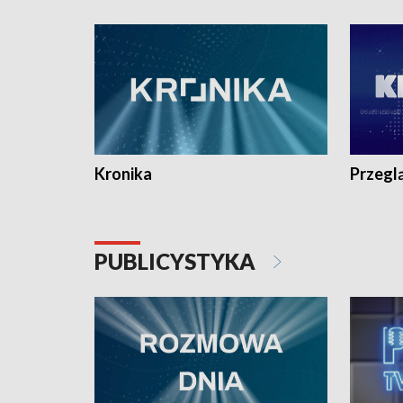
e-mail: kronika@tvp.pl.
e-mail: k
Kronika
Przegl
PUBLICYSTYKA