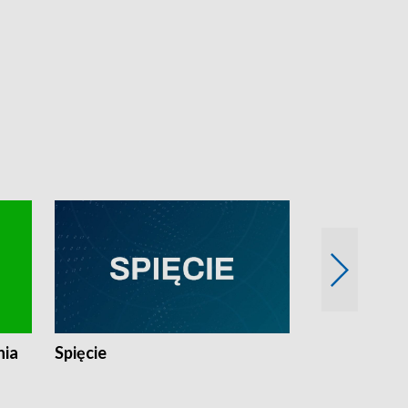
nia
Spięcie
Niedziałkow