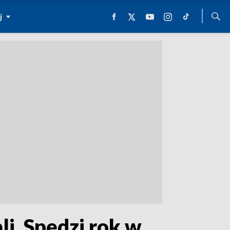
j
i. Spędzi rok w