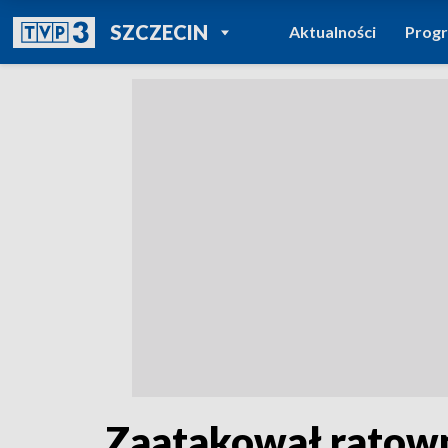
POWRÓT DO
SZCZECIN
Aktualności
Prog
TVP REGIONY
Zaatakował ratown