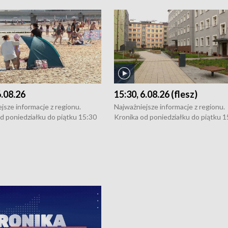
6.08.26
15:30, 6.08.26 (flesz)
jsze informacje z regionu.
Najważniejsze informacje z regionu.
d poniedziałku do piątku 15:30
Kronika od poniedziałku do piątku 1
16:30 (+ rozmowa), 18:30, 21:30.
(flesz), 16:30 (+ rozmowa), 18:30, 21
y i święta 15:30 i 16:30
W weekendy i święta 15:30 i 16:30
8:30 i 21:30. Dziennikarze czekają
(flesz), 18:30 i 21:30. Dziennikarze c
a zgłoszenia: Szczecin - tel. 91-
na Państwa zgłoszenia: Szczecin - te
0, Koszalin - tel. 94-34-50-054,
4 8-10-400, Koszalin - tel. 94-34-50
ronika@tvp.pl.
e-mail: kronika@tvp.pl.