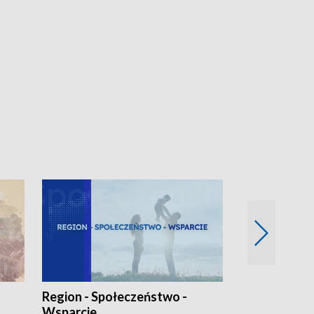
Region - Społeczeństwo -
Bez Barier
Wsparcie