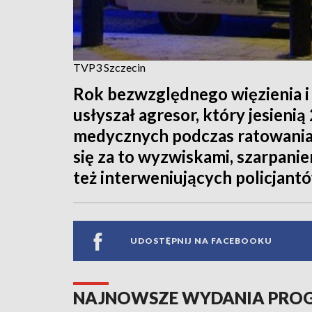
TVP3 Szczecin
Rok bezwzględnego więzienia i 
usłyszał agresor, który jesien
medycznych podczas ratowania 
się za to wyzwiskami, szarpani
też interweniujących policjantó
UDOSTĘPNIJ NA FACEBOOKU
NAJNOWSZE WYDANIA PR