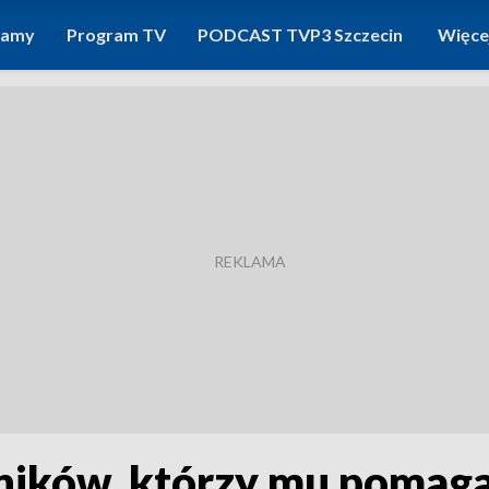
ramy
Program TV
PODCAST TVP3 Szczecin
Więce
ików, którzy mu pomagal