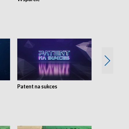
Patent na sukces
Rolnictwo w 