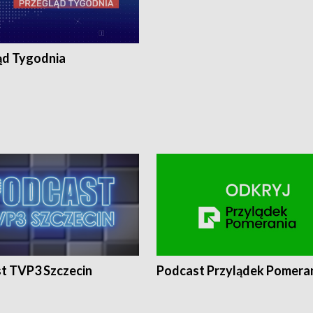
ąd Tygodnia
t TVP3 Szczecin
Podcast Przylądek Pomera