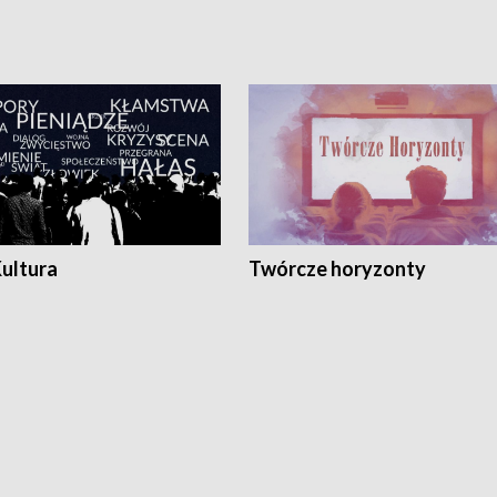
Kultura
Twórcze horyzonty