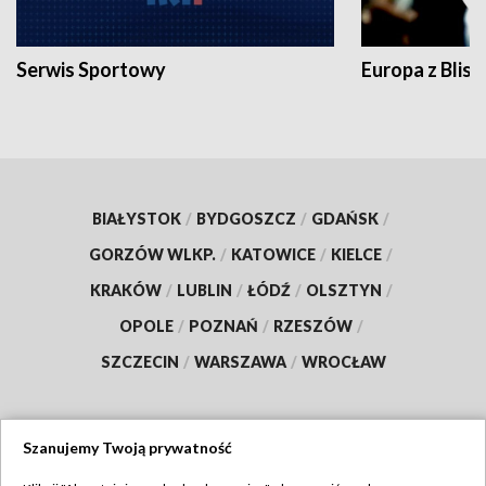
Serwis Sportowy
Europa z Blisk
BIAŁYSTOK
/
BYDGOSZCZ
/
GDAŃSK
/
GORZÓW WLKP.
/
KATOWICE
/
KIELCE
/
KRAKÓW
/
LUBLIN
/
ŁÓDŹ
/
OLSZTYN
/
OPOLE
/
POZNAŃ
/
RZESZÓW
/
SZCZECIN
/
WARSZAWA
/
WROCŁAW
Szanujemy Twoją prywatność
Dołącz do nas: