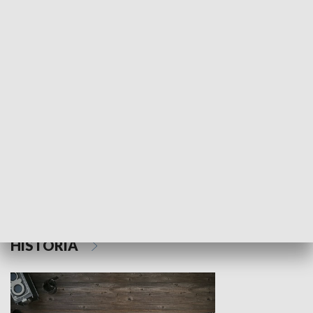
NAUKA I EDUKACJA
Z indeksem w ręku
Droga po suk
HISTORIA