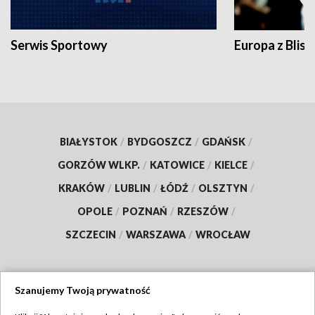
Serwis Sportowy
Europa z Blisk
BIAŁYSTOK
/
BYDGOSZCZ
/
GDAŃSK
/
GORZÓW WLKP.
/
KATOWICE
/
KIELCE
/
KRAKÓW
/
LUBLIN
/
ŁÓDŹ
/
OLSZTYN
/
OPOLE
/
POZNAŃ
/
RZESZÓW
/
SZCZECIN
/
WARSZAWA
/
WROCŁAW
Szanujemy Twoją prywatność
Dołącz do nas: