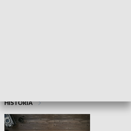
NAUKA I EDUKACJA
Z indeksem w ręku
Droga po suk
HISTORIA