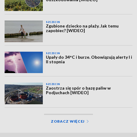
SZCZECIN
Zgubione dziecko na plaży. Jak temu
zapobiec? [WIDEO]
SZCZECIN
Upały do 34°C i burze. Obowiązują alerty I i
II stopnia
SZCZECIN
Zaostrza się spór o bazę paliw w
Podjuchach [WIDEO]
ZOBACZ WIĘCEJ