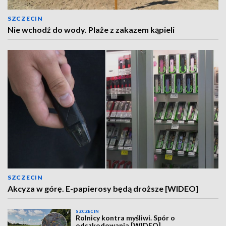
SZCZECIN
Nie wchodź do wody. Plaże z zakazem kąpieli
SZCZECIN
Akcyza w górę. E-papierosy będą droższe [WIDEO]
SZCZECIN
Rolnicy kontra myśliwi. Spór o
odszkodowania [WIDEO]