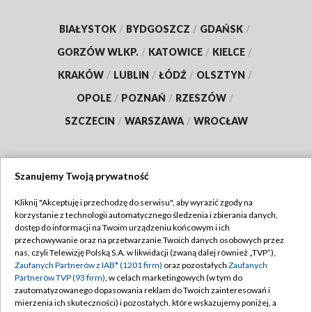
BIAŁYSTOK
/
BYDGOSZCZ
/
GDAŃSK
/
GORZÓW WLKP.
/
KATOWICE
/
KIELCE
/
KRAKÓW
/
LUBLIN
/
ŁÓDŹ
/
OLSZTYN
/
OPOLE
/
POZNAŃ
/
RZESZÓW
/
SZCZECIN
/
WARSZAWA
/
WROCŁAW
Szanujemy Twoją prywatność
Dołącz do nas:
Kliknij "Akceptuję i przechodzę do serwisu", aby wyrazić zgody na
korzystanie z technologii automatycznego śledzenia i zbierania danych,
TVP
dostęp do informacji na Twoim urządzeniu końcowym i ich
Abonament TVP
przechowywanie oraz na przetwarzanie Twoich danych osobowych przez
Regulamin TVP
nas, czyli Telewizję Polską S.A. w likwidacji (zwaną dalej również „TVP”),
Emisja w TVP
Polityka prywatności
Zaufanych Partnerów z IAB* (1201 firm)
oraz pozostałych
Zaufanych
Partnerów TVP (93 firm)
, w celach marketingowych (w tym do
Centrum informacji TVP
Moje zgody
zautomatyzowanego dopasowania reklam do Twoich zainteresowań i
mierzenia ich skuteczności) i pozostałych, które wskazujemy poniżej, a
Naziemna Telewizja Cyfrowa
Pomoc