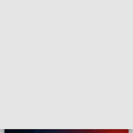
POWRÓT DO
SZCZECIN
TVP REGIONY
Przed ćwiczeniami Victory Eagle w
Drawsku. Rozmowa z mjr. Marcinem
Pracowitym [WIDEO]
2021-08-26
ms