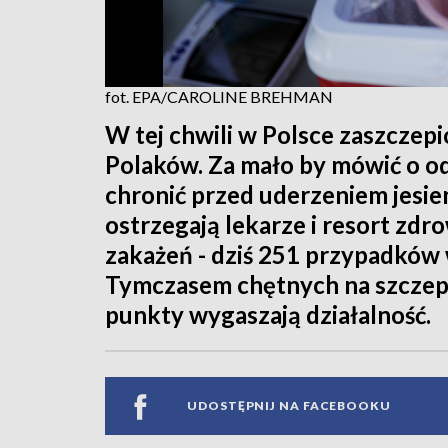
fot. EPA/CAROLINE BREHMAN
W tej chwili w Polsce zaszczep
Polaków. Za mało by mówić o od
chronić przed uderzeniem jesienn
ostrzegają lekarze i resort zdro
zakażeń - dziś 251 przypadków
Tymczasem chętnych na szczepie
punkty wygaszają działalność.
UDOSTĘPNIJ NA FACEBOOKU