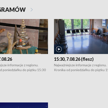
OGRAMÓW
7.08.26
15:30, 7.08.26 (flesz)
jsze informacje z regionu.
Najważniejsze informacje z regionu.
d poniedziałku do piątku 15:30
Kronika od poniedziałku do piątku 1
16:30 (+ rozmowa), 18:30, 21:30.
(flesz), 16:30 (+ rozmowa), 18:30, 21
y i święta 15:30 i 16:30
W weekendy i święta 15:30 i 16:30
8:30 i 21:30. Dziennikarze czekają
(flesz), 18:30 i 21:30. Dziennikarze c
a zgłoszenia: Szczecin - tel. 91-
na Państwa zgłoszenia: Szczecin - te
0, Koszalin - tel. 94-34-50-054,
4 8-10-400, Koszalin - tel. 94-34-50
ronika@tvp.pl.
e-mail: kronika@tvp.pl.