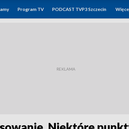
ramy
Program TV
PODCAST TVP3 Szczecin
Więce
esowanie. Niektóre punkt