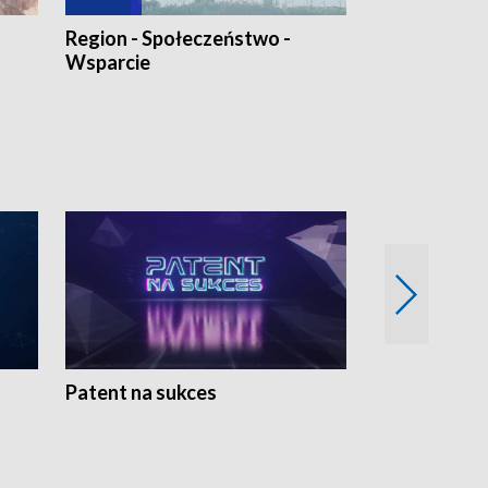
Region - Społeczeństwo -
Bez Barier
Wsparcie
Patent na sukces
Rolnictwo w 