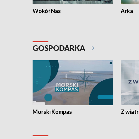
Wokół Nas
Arka
GOSPODARKA
Morski Kompas
Z wiat