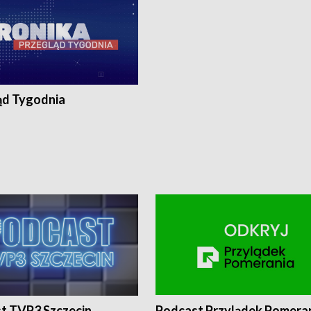
ąd Tygodnia
t TVP3 Szczecin
Podcast Przylądek Pomera