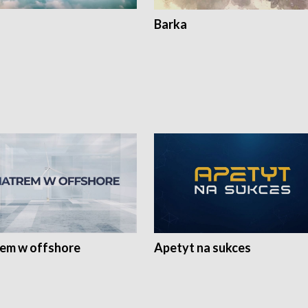
Barka
rem w offshore
Apetyt na sukces