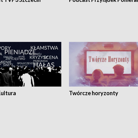
Kultura
Twórcze horyzonty