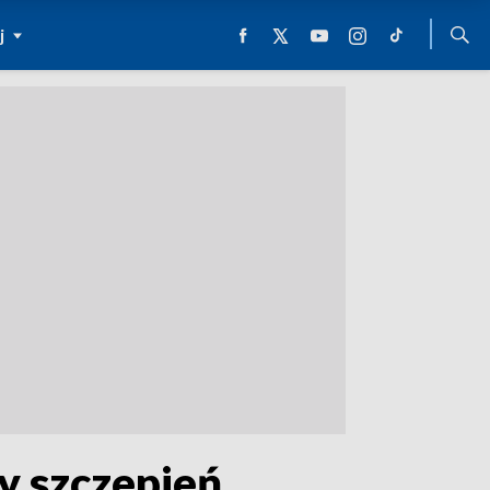
j
y szczepień