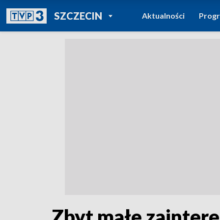
POWRÓT DO
SZCZECIN
Aktualności
Prog
TVP REGIONY
Zbyt małe zainter