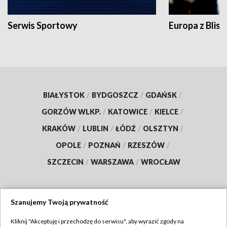
Serwis Sportowy
Europa z Blisk
BIAŁYSTOK
/
BYDGOSZCZ
/
GDAŃSK
/
GORZÓW WLKP.
/
KATOWICE
/
KIELCE
/
KRAKÓW
/
LUBLIN
/
ŁÓDŹ
/
OLSZTYN
/
OPOLE
/
POZNAŃ
/
RZESZÓW
/
SZCZECIN
/
WARSZAWA
/
WROCŁAW
Szanujemy Twoją prywatność
Dołącz do nas:
Kliknij "Akceptuję i przechodzę do serwisu", aby wyrazić zgody na