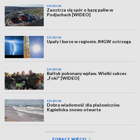
SZCZECIN
Zaostrza się spór o bazę paliw w
Podjuchach [WIDEO]
SZCZECIN
Upały i burze w regionie. IMGW ostrzega
SZCZECIN
Bałtyk pokonany wpław. Wielki sukces
,,Foki" [WIDEO]
SZCZECIN
Dobra wiadomość dla plażowiczów.
Kąpieliska znowu otwarte
ZOBACZ WIĘCEJ