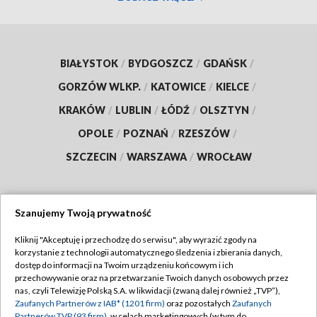
BIAŁYSTOK
/
BYDGOSZCZ
/
GDAŃSK
/
GORZÓW WLKP.
/
KATOWICE
/
KIELCE
/
KRAKÓW
/
LUBLIN
/
ŁÓDŹ
/
OLSZTYN
/
OPOLE
/
POZNAŃ
/
RZESZÓW
/
SZCZECIN
/
WARSZAWA
/
WROCŁAW
Szanujemy Twoją prywatność
Dołącz do nas:
Kliknij "Akceptuję i przechodzę do serwisu", aby wyrazić zgody na
korzystanie z technologii automatycznego śledzenia i zbierania danych,
TVP
dostęp do informacji na Twoim urządzeniu końcowym i ich
Abonament TVP
przechowywanie oraz na przetwarzanie Twoich danych osobowych przez
Regulamin TVP
nas, czyli Telewizję Polską S.A. w likwidacji (zwaną dalej również „TVP”),
Emisja w TVP
Polityka prywatności
Zaufanych Partnerów z IAB* (1201 firm)
oraz pozostałych
Zaufanych
Partnerów TVP (93 firm)
, w celach marketingowych (w tym do