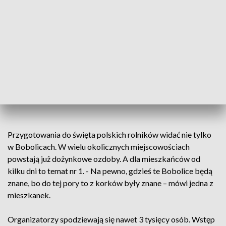
- To jest wielkie wyróżnienie, ja tak
żartobliwie porównuje, że łatwiej jest
wygrać miliona w totolotka, pod
warunkiem, że się gra, niż zostać starostą –
podkreślił Franciszek Łobocki, rolnik z
Kępska, starosta ogólnopolskich dożynek.
Przygotowania do święta polskich rolników widać nie tylko
w Bobolicach. W wielu okolicznych miejscowościach
powstają już dożynkowe ozdoby. A dla mieszkańców od
kilku dni to temat nr 1. - Na pewno, gdzieś te Bobolice będą
znane, bo do tej pory to z korków były znane – mówi jedna z
mieszkanek.
Organizatorzy spodziewają się nawet 3 tysięcy osób. Wstęp